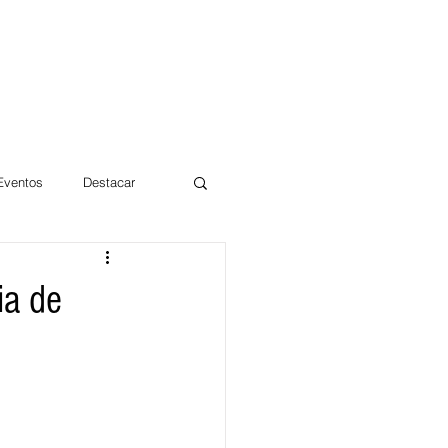
 Eventos
Destacar
Magdalena
ia de
mentos
Día 10/10 2017