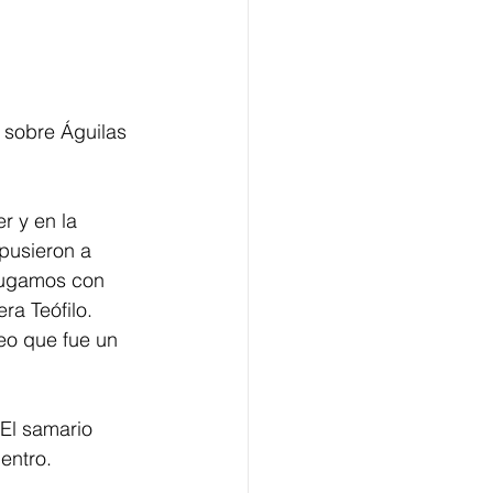
 sobre Águilas 
r y en la 
pusieron a 
Jugamos con 
a Teófilo. 
eo que fue un 
 El samario 
entro. 