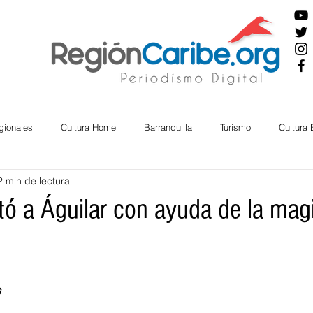
gionales
Cultura Home
Barranquilla
Turismo
Cultura
2 min de lectura
ira
Cesar
English
San Andres
Bolívar
Sucre
tó a Águilar con ayuda de la mag
nos Mayores
Economía
RAP CARIBE
Política
Docu
 
BIENESTAR
AMBIENTAL
AFRO