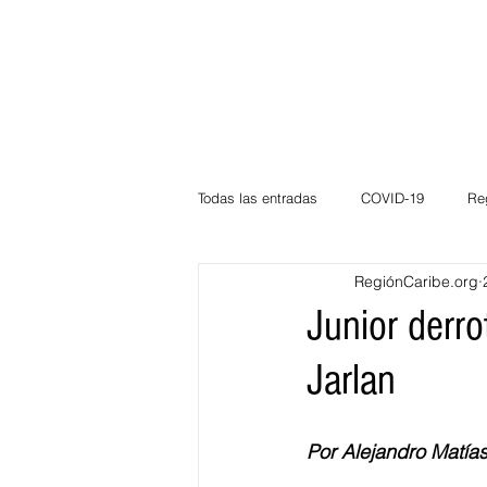
Todas las entradas
COVID-19
Re
RegiónCaribe.org
Deportes
Atlántico
La Guaj
Junior derro
Jarlan
Córdoba
Bloggeros
Herma
Por Alejandro Matías
Carnaval
Educación
BID