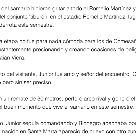
del samario hicieron gritar a todo el Romelio Martínez y 
l conjunto 'tiburón' en el estadio Romelio Martínez, lug
derrota este semestre. 
mera etapa no fue para nada cómoda para los de Comesañ
nstantemente presionando y creando ocasiones de pelig
ián Viera. 
 del visitante, Junior fue amo y señor del encuentro. 
 pero sin ser preciso. 
n un remate de 30 metros, perforó arco rival y generó el 
 el buen momento que vive el samario en este semestre. 
o, Junior seguía comandando y Rionegro acechaba por
 nacido en Santa Marta apareció de nuevo con otro zurd