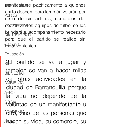
manifestarse pacíficamente a quienes 
RAP CARIBE
así lo deseen, pero también velarán por  
Política
resto de ciudadanos, comercios del 
sector y a los equipos de fútbol se les 
Documentos
brindará el acompañamiento necesario 
Día 10/10 2017
para que el partido se realice sin 
Carnaval
inconvenientes. 
Educación
"El partido se va a jugar y 
BID
también se van a hacer miles 
BIENESTAR
de otras actividades en la 
AMBIENTAL
ciudad de Barranquilla porque 
AFRO
la vida no depende de la 
SOCIAL
voluntad de un manifestante u 
otro, sino de las personas que 
ACADEMIA
hacen su vida, su comercio, su 
ARTE