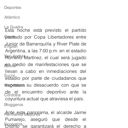
Deportes
Atlántico
La Guajira
Esta noche está previsto el partido 
pactado por Copa Libertadores entre 
Cesar
Junior de Barranquilla y River Plate de 
English
Argentina, a las 7:00 p.m. en el estadio 
San Andres
Romelio Martínez, el cual será jugado 
en medio de manifestaciones que se 
Bolívar
llevan a cabo en inmediaciones del 
Sucre
estadio por parte de ciudadanos que 
expresan su desacuerdo con que se 
Magdalena
de el encuentro deportivo ante la 
Córdoba
coyuntura actual que atraviesa el país. 
Bloggeros
Ante este panorama, el alcalde Jaime 
Hermanos Mayores
Pumarejo, aseguró que desde el 
Economía
Distrito se garantizará el derecho a 