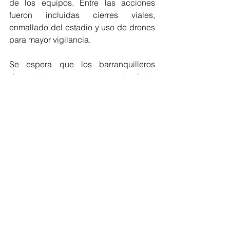
de los equipos. Entre las acciones 
fueron incluidas cierres viales, 
enmallado del estadio y uso de drones 
para mayor vigilancia. 
Se espera que los barranquilleros 
demuestren un comportamiento 
adecuado, sin actos de violencia que 
desencadenen desmanes entre civiles 
y la fuerza pública y donde no se vean 
afectados los establecimientos 
comerciales de la zona. 
Barranquilla
Junior
Marchas
Romelio Martínez
Barranquilla
Deportes