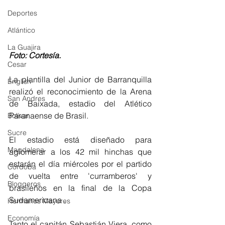
Deportes
Atlántico
La Guajira
Foto: Cortesía. 
Cesar
La plantilla del Junior de Barranquilla 
English
realizó el reconocimiento de la Arena 
San Andres
de Baixada, estadio del Atlético 
Paranaense de Brasil. 
Bolívar
Sucre
El estadio está diseñado para 
Magdalena
aglomerar a los 42 mil hinchas que 
estarán el día miércoles por el partido 
Córdoba
de vuelta entre 'curramberos' y 
Bloggeros
brasileños en la final de la Copa 
Sudamericana . 
Hermanos Mayores
Economía
Tanto el capitán Sebastián Viera, como 