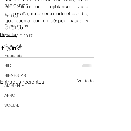
RAP CARIBE
el entrenador 'rojiblanco' Julio 
Comesaña, recorrieron todo el estadio, 
Política
que cuenta con un césped natural y 
Documentos
sintético.
Deportes
Día 10/10 2017
Carnaval
Educación
BID
BIENESTAR
Ver todo
Entradas recientes
AMBIENTAL
AFRO
SOCIAL
ACADEMIA
ARTE