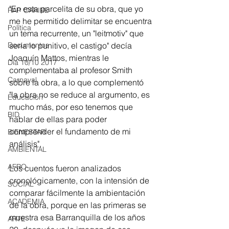
"En esta parcelita de su obra, que yo 
RAP CARIBE
me he permitido delimitar se encuentra 
Política
un tema recurrente, un "leitmotiv" que 
sería lo punitivo, el castigo" decía 
Documentos
Joaquín Mattos, mientras le 
Día 10/10 2017
complementaba al profesor Smith 
Carnaval
sobre la obra, a lo que complementó 
"la obra no se reduce al argumento, es 
Educación
mucho más, por eso tenemos que 
BID
hablar de ellas para poder 
comprender el fundamento de mi 
BIENESTAR
análisis".
AMBIENTAL
AFRO
Los cuentos fueron analizados 
cronológicamente, con la intensión de 
SOCIAL
comparar fácilmente la ambientación 
ACADEMIA
de la obra, porque en las primeras se 
muestra esa Barranquilla de los años 
ARTE