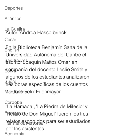
Deportes
Atlántico
La Guajira
Autor: Andrea Hasselbrinck
Cesar
En la Biblioteca Benjamín Sarta de la 
English
Universidad Autónoma del Caribe el 
San Andres
escritor Joaquín Mattos Omar, en 
compañía del docente Leslie Smith y 
Bolívar
algunos de los estudiantes analizaron 
Sucre
tres obras específicas de los cuentos 
de José Felix Fuenmayor.
Magdalena
Córdoba
'La Hamaca', 'La Piedra de Milesio' y 
Bloggeros
'Relato de Don Miguel' fueron los tres 
relatos escogidos para ser estudiados 
Hermanos Mayores
por los asistentes.
Economía