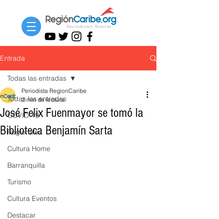
Entrada
Todas las entradas
Periodista RegionCaribe
Todas las entradas
2 min de lectura
José Felix Fuenmayor se tomó la
COVID-19
Biblioteca Benjamín Sarta
Regionales
Cultura Home
Barranquilla
Turismo
Cultura Eventos
Destacar