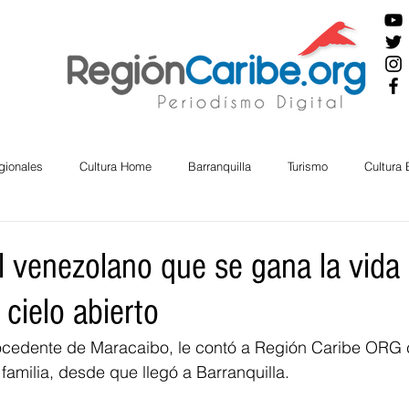
gionales
Cultura Home
Barranquilla
Turismo
Cultura
ira
Cesar
English
San Andres
Bolívar
Sucre
el venezolano que se gana la vida
 cielo abierto
nos Mayores
Economía
RAP CARIBE
Política
Docu
ocedente de Maracaibo, le contó a Región Caribe ORG 
 familia, desde que llegó a Barranquilla.
BIENESTAR
AMBIENTAL
AFRO