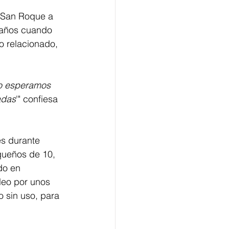
o San Roque a 
 años cuando 
o relacionado, 
no esperamos 
adas
'" confiesa 
es durante 
queños de 10, 
do en 
leo por unos 
 sin uso, para 