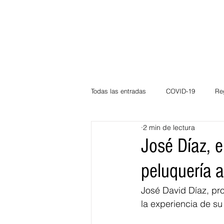
Todas las entradas
COVID-19
Re
2 min de lectura
Deportes
Atlántico
La Guaj
José Díaz, 
peluquería a
Córdoba
Bloggeros
Herma
José David Díaz, pr
la experiencia de su
Carnaval
Educación
BID