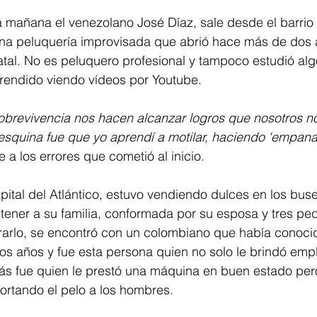
la mañana el venezolano José Díaz, sale desde el barri
una peluquería improvisada que abrió hace más de dos
atal. No es peluquero profesional y tampoco estudió alg
prendido viendo vídeos por Youtube.
sobrevivencia nos hacen alcanzar logros que nosotros 
 esquina fue que yo aprendí a motilar, haciendo 'empan
se a los errores que cometió al inicio.
pital del Atlántico, estuvo vendiendo dulces en los bus
stener a su familia, conformada por su esposa y tres pe
erarlo, se encontró con un colombiano que había conoci
os años y fue esta persona quien no solo le brindó emp
ás fue quien le prestó una máquina en buen estado pero
ortando el pelo a los hombres.