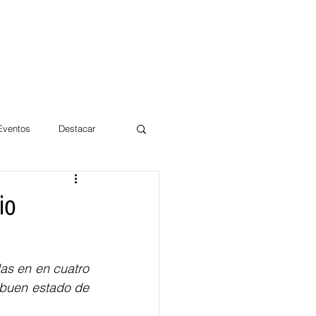
 Eventos
Destacar
Magdalena
io
mentos
Día 10/10 2017
as en en cuatro 
buen estado de 