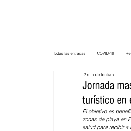
Todas las entradas
COVID-19
Re
2 min de lectura
Deportes
Atlántico
La Guaj
Jornada mas
turístico en 
Córdoba
Bloggeros
Herma
El objetivo es bene
zonas de playa en P
Carnaval
Educación
BID
salud para recibir a