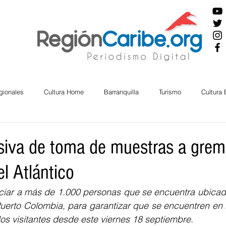
gionales
Cultura Home
Barranquilla
Turismo
Cultura
ira
Cesar
English
San Andres
Bolívar
Sucre
iva de toma de muestras a grem
el Atlántico
nos Mayores
Economía
RAP CARIBE
Política
Docu
ficiar a más de 1.000 personas que se encuentra ubicad
uerto Colombia, para garantizar que se encuentren en 
BIENESTAR
AMBIENTAL
AFRO
 los visitantes desde este viernes 18 septiembre.