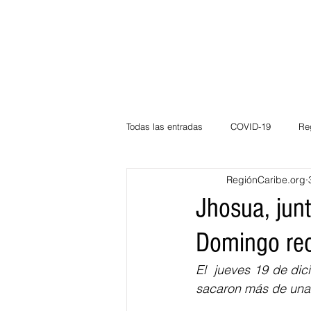
Todas las entradas
COVID-19
Re
RegiónCaribe.org
Deportes
Atlántico
La Guaj
Jhosua, jun
Domingo rec
Córdoba
Bloggeros
Herma
El  jueves 19 de di
sacaron más de una 
Carnaval
Educación
BID