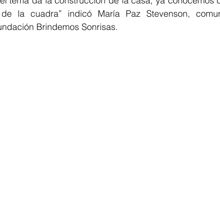
 el tema da la construcción de la casa, ya conocemos c
 de la cuadra” indicó María Paz Stevenson, comuni
Fundación Brindemos Sonrisas. 