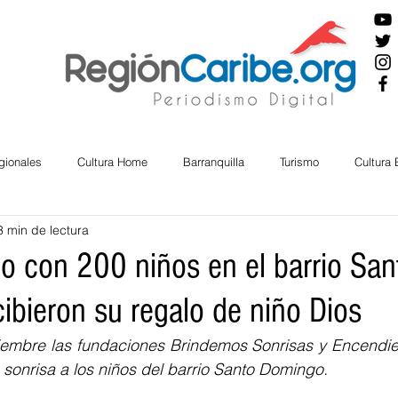
gionales
Cultura Home
Barranquilla
Turismo
Cultura
3 min de lectura
ira
Cesar
English
San Andres
Bolívar
Sucre
to con 200 niños en el barrio San
ibieron su regalo de niño Dios
nos Mayores
Economía
RAP CARIBE
Política
Docu
ciembre las fundaciones Brindemos Sonrisas y Encendien
sonrisa a los niños del barrio Santo Domingo. 
BIENESTAR
AMBIENTAL
AFRO