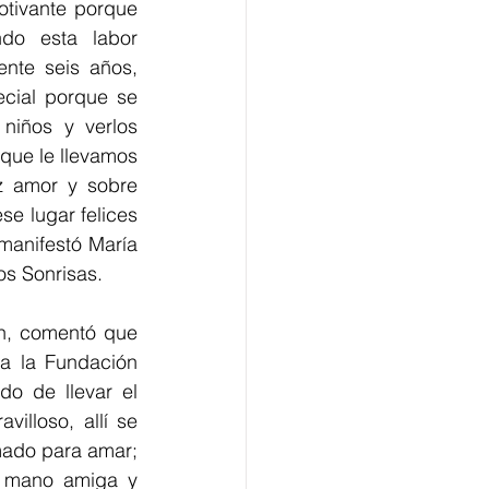
otivante porque 
do esta labor 
te seis años, 
cial porque se 
niños y verlos 
que le llevamos 
z amor y sobre 
e lugar felices 
anifestó María 
s Sonrisas. 
h, comentó que 
a la Fundación 
o de llevar el 
lloso, allí se 
ado para amar; 
 mano amiga y 