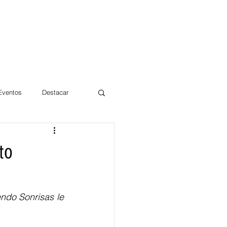
 Eventos
Destacar
Magdalena
to
mentos
Día 10/10 2017
do Sonrisas le 