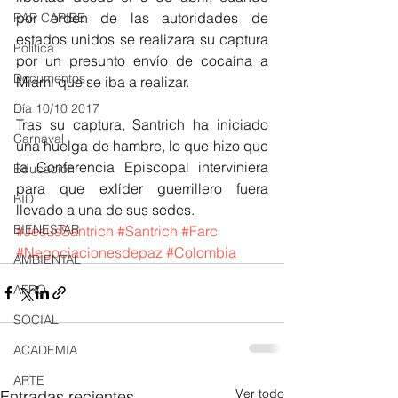
por orden de las autoridades de 
RAP CARIBE
estados unidos se realizara su captura 
Política
por un presunto envío de cocaína a 
Documentos
Miami que se iba a realizar.
Día 10/10 2017
Tras su captura, Santrich ha iniciado 
Carnaval
una huelga de hambre, lo que hizo que 
la Conferencia Episcopal interviniera 
Educación
para que exlíder guerrillero fuera 
BID
llevado a una de sus sedes.
BIENESTAR
#JesusSantrich
#Santrich
#Farc
#Negociacionesdepaz
#Colombia
AMBIENTAL
AFRO
SOCIAL
ACADEMIA
ARTE
Ver todo
Entradas recientes