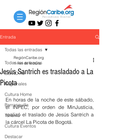
Entrada
Todas las entradas
RegiónCaribe.org
Todas las entradas
1 min de lectura
Jesús Santrich es trasladado a La
COVID-19
Picota
Regionales
Cultura Home
En horas de la noche de este sábado, 
Barranquilla
el INPEC, por orden de MinJusticia, 
realizó el traslado de Jesús Santrich a 
Turismo
la cárcel La Picota de Bogotá.
Cultura Eventos
Destacar