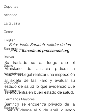
Deportes
Atlántico
La Guajira
Cesar
English
 Foto: Jesús Santrich, exlider de las 
San Andres
Farc / 
Tomada de prensarural.org
Bolívar
Su traslado se da luego que el 
Sucre
Ministerio de Justicia pidiera a 
Magdalena
Medicina Legal realizar una inspección 
al exjefe de las Farc y evaluar su 
Córdoba
estado de salud lo que evidenció que 
Bloggeros
se encuentra en buen estado de salud.
Hermanos Mayores
Santrich se encuentra privado de la 
Economía
libertad desde el 9 de abril, cuando 