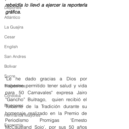
rebeldía lo llevó a ejercer la reportería 
Deportes
gráfica.
Atlántico
La Guajira
Cesar
English
San Andres
Bolívar
Sucre
"Le he dado gracias a Dios por 
haberme permitido tener salud y vida 
Magdalena
para 50 Carnavales" expresa Jairo 
Córdoba
“Gancho” Buitrago,  quien recibió el 
Bloggeros
Turbante de la Tradición durante su 
homenaje realizado en la Premio de 
Hermanos Mayores
Periodismo Promigas ‘Ernesto 
Economía
McCausland Sojo’, por sus 50 años 