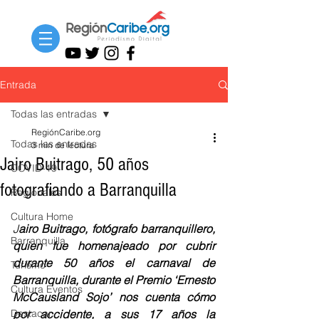
Entrada
Todas las entradas
RegiónCaribe.org
Todas las entradas
3 min de lectura
Jairo Buitrago, 50 años
COVID-19
fotografiando a Barranquilla
Regionales
Cultura Home
J
airo Buitrago, fotógrafo barranquillero, 
Barranquilla
quien fue homenajeado por cubrir 
durante 50 años el carnaval de 
Turismo
Barranquilla, durante el Premio ‘Ernesto 
Cultura Eventos
McCausland Sojo’ nos cuenta cómo 
Destacar
por accidente, a sus 17 años la 