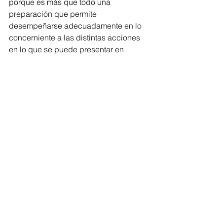
porque es más que todo una 
preparación que permite 
desempeñarse adecuadamente en lo 
concerniente a las distintas acciones 
en lo que se puede presentar en 
competencia, creo que es importante 
desarrollar esta preparación en unos 
muchachos que de una u otra forma 
están habidos en la necesidad de 
adquirir esas herramientas. Es decir, 
nuestro trabajo fuerte es en divisiones 
menores”.
Sueña con trabajar con el equipo 
profesional 
“La intención a nivel personal y 
profesional en algún momento es 
llegar al equipo profesional para 