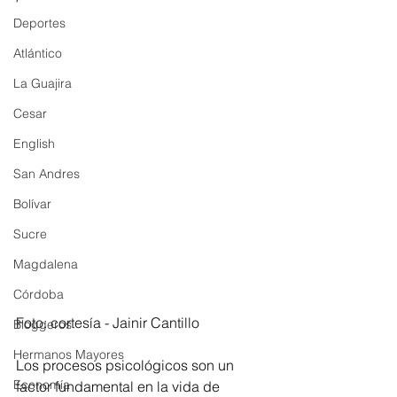
Deportes
Atlántico
La Guajira
Cesar
English
San Andres
Bolívar
Sucre
Magdalena
Córdoba
Foto: cortesía - Jainir Cantillo 
Bloggeros
Hermanos Mayores
Los procesos psicológicos son un 
Economía
factor fundamental en la vida de 