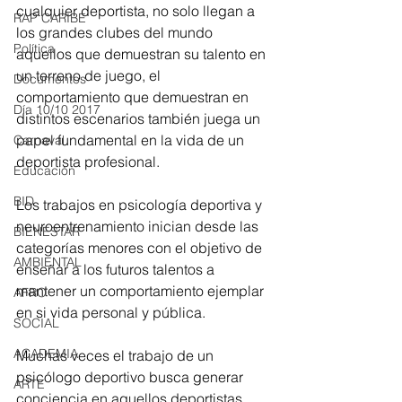
cualquier deportista, no solo llegan a 
RAP CARIBE
los grandes clubes del mundo 
Política
aquellos que demuestran su talento en 
un terreno de juego, el 
Documentos
comportamiento que demuestran en 
Día 10/10 2017
distintos escenarios también juega un 
papel fundamental en la vida de un 
Carnaval
deportista profesional.
Educación
BID
Los trabajos en psicología deportiva y 
neuroentrenamiento inician desde las 
BIENESTAR
categorías menores con el objetivo de 
AMBIENTAL
enseñar a los futuros talentos a 
mantener un comportamiento ejemplar 
AFRO
en si vida personal y pública.
SOCIAL
ACADEMIA
Muchas veces el trabajo de un 
psicólogo deportivo busca generar 
ARTE
conciencia en aquellos deportistas 