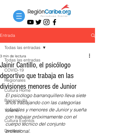
Entrada
Todas las entradas
3 min de lectura
Todas las entradas
Jainir Cantillo, el psicólogo
COVID-19
deportivo que trabaja en las
Regionales
divisiones menores de Junior
Cultura Home
El psicólogo barranquillero lleva siete 
Barranquilla
años trabajando con las categorías 
infantiles y menores de Junior y sueña 
Turismo
con trabajar próximamente con el 
Cultura Eventos
cuerpo técnico del conjunto 
Destacar
profesional
.