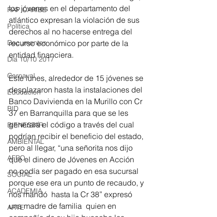
los jóvenes en el departamento del 
RAP CARIBE
atlántico expresan la violación de sus 
Política
derechos al no hacerse entrega del 
Documentos
recurso económico por parte de la 
entidad financiera. 
Día 10/10 2017
Carnaval
Este lunes, alrededor de 15 jóvenes se 
desplazaron hasta la instalaciones del 
Educación
Banco Davivienda en la Murillo con Cr 
BID
37 en Barranquilla para que se les 
generará el código a través del cual 
BIENESTAR
podrían recibir el beneficio del estado, 
AMBIENTAL
pero al llegar, “una señorita nos dijo 
AFRO
que el dinero de Jóvenes en Acción 
no podía ser pagado en esa sucursal 
SOCIAL
porque ese era un punto de recaudo, y 
ACADEMIA
nos mandó  hasta la Cr 38” expresó 
una madre de familia  quien en 
ARTE