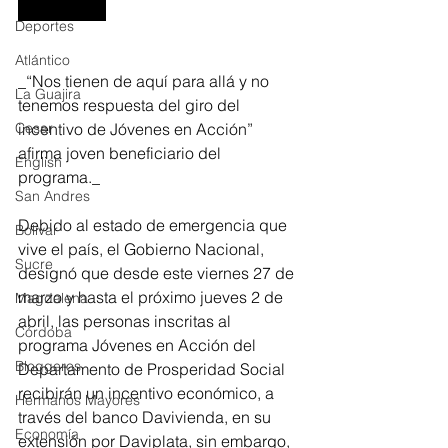
Deportes
Atlántico
_“Nos tienen de aquí para allá y no 
La Guajira
tenemos respuesta del giro del 
Cesar
incentivo de Jóvenes en Acción” 
afirma joven beneficiario del 
English
programa._
San Andres
Debido al estado de emergencia que 
Bolívar
vive el país, el Gobierno Nacional, 
Sucre
designó que desde este viernes 27 de 
marzo y hasta el próximo jueves 2 de 
Magdalena
abril, las personas inscritas al 
Córdoba
programa Jóvenes en Acción del 
Bloggeros
Departamento de Prosperidad Social 
recibirán un incentivo económico, a 
Hermanos Mayores
través del banco Davivienda, en su 
Economía
extensión por Daviplata, sin embargo, 