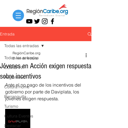
Entrada
Todas las entradas
RegiónCaribe.org
Todas las entradas
2 min de lectura
Jóvenes en Acción exigen respuesta
COVID-19
sobre incentivos
Regionales
Ante el no pago de los incentivos del 
Cultura Home
gobierno por parte de Daviplata, los 
Barranquilla
jóvenes exigen respuesta.
Turismo
Cultura Eventos
Destacar