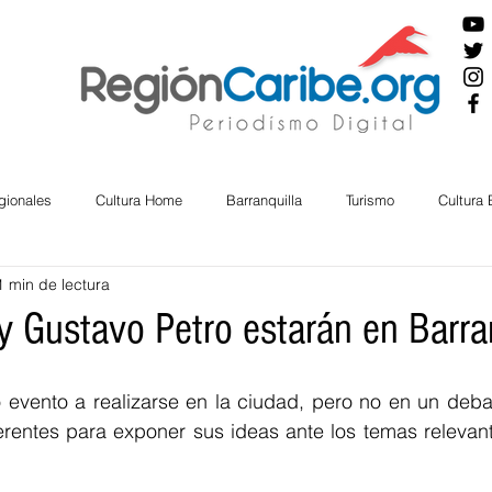
gionales
Cultura Home
Barranquilla
Turismo
Cultura
1 min de lectura
ira
Cesar
English
San Andres
Bolívar
Sucre
y Gustavo Petro estarán en Barra
nos Mayores
Economía
RAP CARIBE
Política
Docu
 evento a realizarse en la ciudad, pero no en un debat
erentes para exponer sus ideas ante los temas relevant
BIENESTAR
AMBIENTAL
AFRO