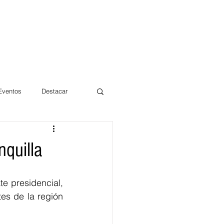
 Eventos
Destacar
Magdalena
nquilla
mentos
Día 10/10 2017
e presidencial, 
es de la región 