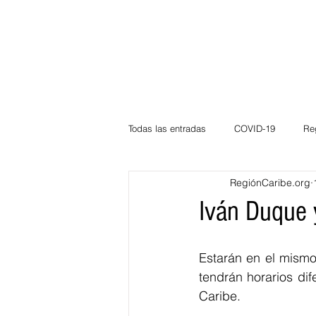
Todas las entradas
COVID-19
Re
RegiónCaribe.org
Deportes
Atlántico
La Guaj
Iván Duque 
Córdoba
Bloggeros
Herma
Estarán en el mismo
tendrán horarios dif
Caribe.
Carnaval
Educación
BID