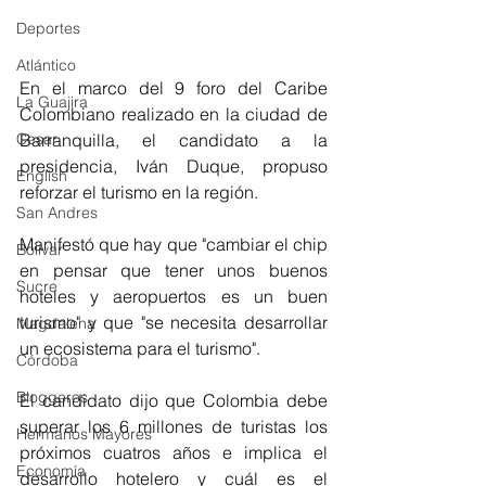
Deportes
Atlántico
En el marco del 9 foro del Caribe 
La Guajira
Colombiano realizado en la ciudad de 
Barranquilla, el candidato a la 
Cesar
presidencia, Iván Duque, propuso 
English
reforzar el turismo en la región.
San Andres
Manifestó que hay que "cambiar el chip 
Bolívar
en pensar que tener unos buenos 
Sucre
hoteles y aeropuertos es un buen 
turismo" y que "se necesita desarrollar 
Magdalena
un ecosistema para el turismo".
Córdoba
Bloggeros
El candidato dijo que Colombia debe 
superar los 6 millones de turistas los 
Hermanos Mayores
próximos cuatros años e implica el 
Economía
desarrollo hotelero y cuál es el 