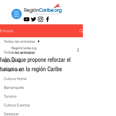
Entrada
Todas las entradas
RegiónCaribe.org
Todas las entradas
1 min de lectura
Iván Duque propone reforzar el
COVID-19
turismo en la región Caribe
Regionales
Cultura Home
Barranquilla
Turismo
Cultura Eventos
Destacar