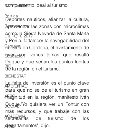
complemento ideal al turismo.
RAP CARIBE
Política
Deportes naúticos, afianzar la cultura, 
aprovechar las zonas con microclimas 
Documentos
como la Sierra Nevada de Santa Marta 
Día 10/10 2017
y Perijá, fortalecer la navegabilidad del 
Carnaval
río Sinú en Córdoba, el avistamiento de 
aves son varios temas que resaltó 
Educación
Duque y que serían los puntos fuertes 
BID
de la región en el turismo.
BIENESTAR
La falta de inversión es el punto clave 
AMBIENTAL
para que no se de el turismo en gran 
AFRO
magnitud en la región, manifestó Iván 
Duque."Yo quisiera ver un Fontur con 
SOCIAL
más recursos, y que trabaje con las 
ACADEMIA
secretarías de turismo de los 
departamentos", dijo.
ARTE