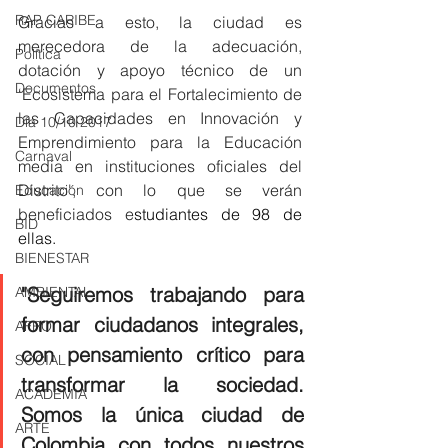
RAP CARIBE
Gracias a esto, la ciudad es 
merecedora de la adecuación, 
Política
dotación y apoyo técnico de un 
Documentos
‘Ecosistema para el Fortalecimiento de 
las Capacidades en Innovación y 
Día 10/10 2017
Emprendimiento para la Educación 
Carnaval
media en instituciones oficiales del 
Distrito', con lo que se verán 
Educación
beneficiados e
studiantes de 98 de 
BID
ellas. 
BIENESTAR
"Seguiremos trabajando para 
AMBIENTAL
formar ciudadanos integrales, 
AFRO
con pensamiento crítico para 
SOCIAL
transformar la sociedad. 
ACADEMIA
Somos la única ciudad de 
ARTE
Colombia con todos nuestros 