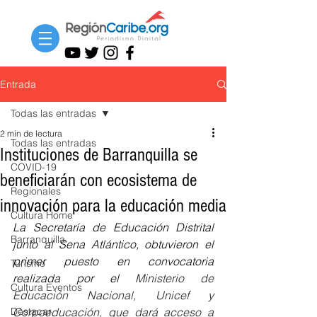
Entrada
Todas las entradas
2 min de lectura
Todas las entradas
Instituciones de Barranquilla se
COVID-19
beneficiarán con ecosistema de
Regionales
innovación para la educación media
Cultura Home
La Secretaría de Educación Distrital 
Barranquilla
junto al Sena Atlántico, obtuvieron el 
primer puesto en convocatoria 
Turismo
realizada por el 
Ministerio de 
Cultura Eventos
Educación Nacional, Unicef y 
Destacar
Corpoeducación, que dará acceso a 