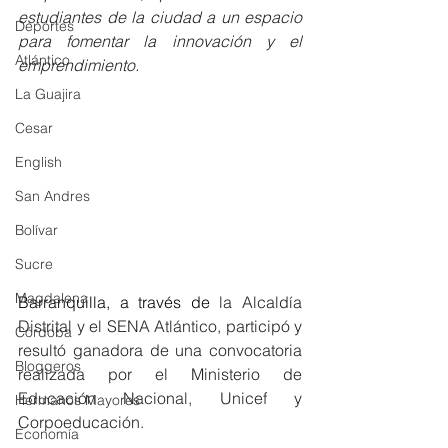
estudiantes de la ciudad a un espacio 
Deportes
para fomentar la innovación y el 
Atlántico
emprendimiento.
La Guajira
Cesar
English
San Andres
Bolívar
Sucre
Magdalena
Barranquilla, a través de 
la Alcaldía 
Distrital y el SENA Atlántico, participó y 
Córdoba
resultó ganadora de una convocatoria 
Bloggeros
realizada por el Ministerio de 
Educación Nacional, Unicef y 
Hermanos Mayores
Corpoeducación. 
Economía