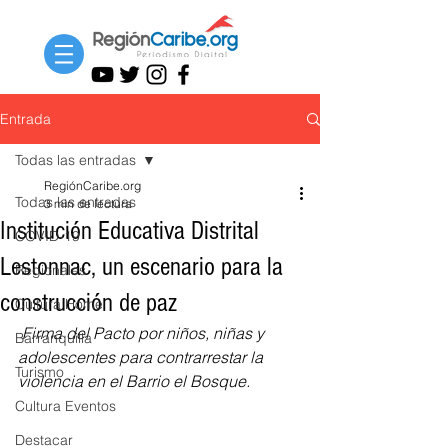
Entrada
Todas las entradas
RegiónCaribe.org
Todas las entradas
3 min de lectura
Institución Educativa Distrital
COVID-19
Lestonnac, un escenario para la
Regionales
construcción de paz
Cultura Home
Firma del Pacto por niños, niñas y 
Barranquilla
adolescentes para contrarrestar la 
Turismo
violencia en el Barrio el Bosque.
Cultura Eventos
Destacar