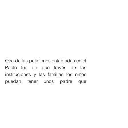
Otra de las peticiones entabladas en el 
Pacto fue de que través de las 
instituciones y las familias los niños 
puedan tener unos padre que 
entiendan que con la violencia o con la 
separación no se soluciona nada; 
desde el Consejo Directivo tomaron  
vocería los padres para dar a conocer 
el trabajo que mucho de ellos están 
realizando para la solución de 