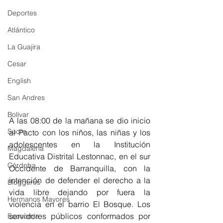
Deportes
Atlántico
La Guajira
Cesar
English
San Andres
Bolívar
A las 08:00 de la mañana se dio inicio 
Sucre
al Pacto con los niños, las niñas y los 
adolescentes en la Institución 
Magdalena
Educativa Distrital Lestonnac, en el sur 
Córdoba
Occidente de Barranquilla, con la 
intención de defender el derecho a la 
Bloggeros
vida libre dejando por fuera la 
Hermanos Mayores
violencia en el barrio El Bosque. Los 
servidores públicos conformados por 
Economía