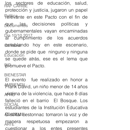
los sectores de educación, salud, 
RAP CARIBE
protección y justicia, jugaron un papel 
Política
relevante en este Pacto con el fin de 
que las decisiones políticas y 
Documentos
gubernamentales vayan encaminadas 
Día 10/10 2017
al cumplimiento de los acuerdos 
entablando hoy en este escenario, 
Carnaval
donde se pide que  ninguno y ninguna 
Educación
se quede atrás, ese es el lema que 
BID
promueve el Pacto.
BIENESTAR
El evento  fue realizado en honor a 
AMBIENTAL
Frank David, un niño menor de 14 años 
víctima de la violencia, que hace 8 días 
AFRO
falleció en el barrio  El Bosque. Los 
SOCIAL
estudiantes de la Institución Educativa 
Distrital Lestonnac tomaron la voz y de 
ACADEMIA
manera respetuosa empezaron a 
ARTE
cuestionar a los entes presentes 