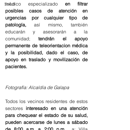
médico especializado 
en filtrar 
Salud
posibles casos de atención en 
urgencias por cualquier tipo de 
patología,
 así mismo, también 
educarán y asesorarán a la 
comunidad;
 tendrán el apoyo 
permanente de teleorientacion médica 
y la posibilidad, dado el caso, de 
apoyo en traslado y movilización de 
pacientes.
Fotografía: Alcaldía de Galapa
Todos los vecinos residentes de estos 
sectores
 interesado en una atención 
para chequear el estado de su salud, 
pueden acercarse de lunes a sábado 
de 8:00 a.m. a 2:00 p.m
.  a: Villa 