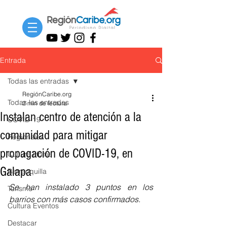
Entrada
Todas las entradas
RegiónCaribe.org
Todas las entradas
2 min de lectura
Instalan centro de atención a la
COVID-19
comunidad para mitigar
Regionales
propagación de COVID-19, en
Cultura Home
Galapa
Barranquilla
Se han instalado 3 puntos en los 
Turismo
barrios con más casos confirmados.  
Cultura Eventos
Destacar