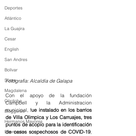
Deportes
Atlántico
La Guajira
Cesar
English
San Andres
Bolívar
Sucre
Fotografía: Alcaldía de Galapa 
Magdalena
Con el apoyo de la fundación 
Córdoba
Campbell y la Administracion 
municipal, f
ue instalado en los barrios 
Bloggeros
de Villa Olimpica y Los Carruajes, tres 
Hermanos Mayores
puntos de acopio para la identificación 
de casos sospechosos de COVID-19
, 
Economía