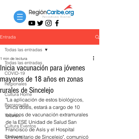
Entrada
Todas las entradas
1 min de lectura
Todas las entradas
Inicia vacunación para jóvenes
COVID-19
mayores de 18 años en zonas
Regionales
rurales de Sincelejo
Cultura Home
"La aplicación de estos biológicos, 
Barranquilla
única dosis, estará a cargo de 10 
equipos de vacunación extramurales 
Turismo
de la ESE Unidad de Salud San 
Cultura Eventos
Francisco de Asís y el Hospital 
Destacar
Universitario de Sincelejo", comunicó 