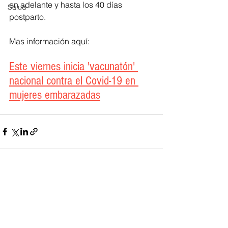
en adelante y hasta los 40 días 
Salud
postparto.​
Mas información aquí: 
Este viernes inicia 'vacunatón' 
nacional contra el Covid-19 en 
mujeres embarazadas
Ver todo
Entradas recientes