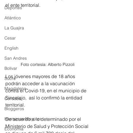
el ente territorial. 
Deportes
Atlántico
La Guajira
Cesar
English
San Andres
Foto cortesía: Alberto Pizzoli
Bolívar
Los jóvenes mayores de 18 años 
Sucre
podrán acceder a la vacunación 
Magdalena
contra el Covid-19, en el municipio de 
Sincelejo,  así lo confirmó la entidad 
Córdoba
territorial.
Bloggeros
De acuerdo a lo determinado por el 
Hermanos Mayores
Ministerio de Salud y Protección Social 
Economía