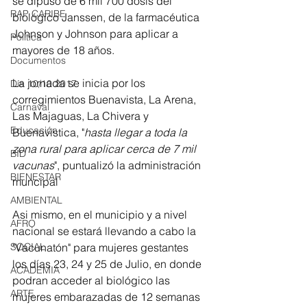
se dipuso de 6 mil 700 dosis del 
RAP CARIBE
biológico Janssen, de la farmacéutica 
Johnson y Johnson para aplicar a 
Política
mayores de 18 años.
Documentos
La jornada se inicia por los 
Día 10/10 2017
corregimientos Buenavista, La Arena, 
Carnaval
Las Majaguas, La Chivera y 
Educación
Buenavistica, "
hasta llegar a toda la 
zona rural para aplicar cerca de 7 mil 
BID
vacunas
", puntualizó la administración 
BIENESTAR
muncipal 
AMBIENTAL
Asi mismo, en el municipio y a nivel 
AFRO
nacional se estará llevando a cabo la 
"Vacunatón" para mujeres gestantes 
SOCIAL
los días 23, 24 y 25 de Julio, en donde 
ACADEMIA
podran acceder al biológico las 
ARTE
mujeres embarazadas de 12 semanas 