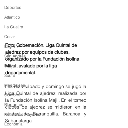
Deportes
Atlántico
La Guajira
Cesar
Foto: Gobernación. Liga Quintal de 
English
ajedrez por equipos de clubes, 
San Andres
organizado por la Fundación Isolina 
Majul, avalado por la liga 
Bolívar
departamental. 
Sucre
Magdalena
Los días sábado y domingo se jugó la 
Liga Quintal de ajedrez, realizada por 
Córdoba
la Fundación Isolina Majil. En el torneo 
Bloggeros
clubes de ajedrez se midieron en la 
ciudad de Barranquilla, Baranoa y 
Hermanos Mayores
Sabanalarga. 
Economía