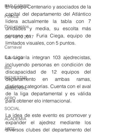
RAP CARIBE
El equipo Centenario y asociados de la 
capital del departamento del Atlántico 
Política
lidera actualmente la tabla con 7 
Documentos
unidades y media, su escolta más 
cercano es  Furia Ciega, equipo de 
Día 10/10 2017
limitados visuales, con 5 puntos. 
Carnaval
La Liga la integran 103 ajedrecistas, 
Educación
incluyendo personas en condición de 
BID
discapacidad de 12 equipos del 
BIENESTAR
departamento en ambas ramas, 
distintas categorías. Cuenta con el aval 
AMBIENTAL
de la liga departamental y es válida 
AFRO
para obtener elo internacional. 
SOCIAL
La idea de este evento es promover y 
ACADEMIA
expander el ajedrez mediante los 
ARTE
diversos clubes del departamento del 