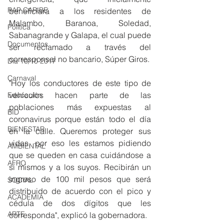
RAP CARIBE
beneficiará a los residentes de 
Malambo, Baranoa, Soledad, 
Política
Sabanagrande y Galapa, el cual puede 
Documentos
ser reclamado a través del 
corresponsal no bancario, Súper Giros.
Día 10/10 2017
Carnaval
"Hoy los conductores de este tipo de 
vehículos hacen parte de las 
Educación
poblaciones más expuestas al 
BID
coronavirus porque están todo el día 
BIENESTAR
en la calle. Queremos proteger sus 
vidas, por eso les estamos pidiendo 
AMBIENTAL
que se queden en casa cuidándose a 
AFRO
sí mismos y a los suyos. Recibirán un 
ingreso de 100 mil pesos que será 
SOCIAL
distribuido de acuerdo con el pico y 
ACADEMIA
cédula de dos dígitos que les 
ARTE
corresponda", explicó la gobernadora. 