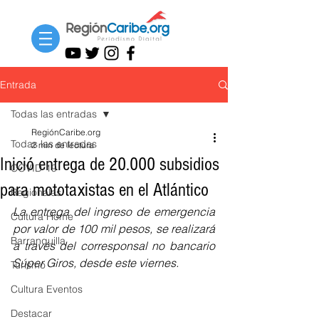
Entrada
Todas las entradas
RegiónCaribe.org
Todas las entradas
2 min de lectura
Inició entrega de 20.000 subsidios
COVID-19
para mototaxistas en el Atlántico
Regionales
La entrega del ingreso de emergencia 
Cultura Home
por valor de 100 mil pesos, se realizará 
Barranquilla
a través del corresponsal no bancario 
Súper Giros, desde este viernes.
Turismo
Cultura Eventos
Destacar