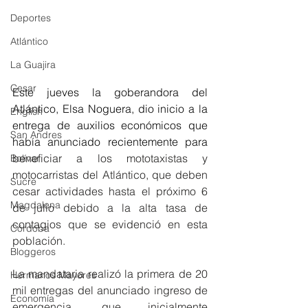
Deportes
Atlántico
La Guajira
Cesar
Este jueves la goberandora del 
Atlántico, Elsa Noguera, dio inicio a la 
English
entrega de auxilios económicos que 
San Andres
había anunciado recientemente para 
beneficiar a los mototaxistas y 
Bolívar
motocarristas del Atlántico, que deben 
Sucre
cesar actividades hasta el próximo 6 
Magdalena
de julio debido a la alta tasa de 
contagios que se evidenció en esta 
Córdoba
población. 
Bloggeros
La mandataria realizó la primera de 20 
Hermanos Mayores
mil entregas del anunciado ingreso de 
Economía
emergencia, que inicialmente 