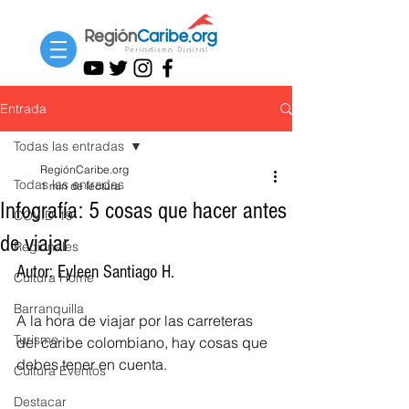
Entrada
Todas las entradas
RegiónCaribe.org
Todas las entradas
1 min de lectura
Infografía: 5 cosas que hacer antes
COVID-19
de viajar
Regionales
Autor: Eyleen Santiago H. 
Cultura Home
Barranquilla
A la hora de viajar por las carreteras 
Turismo
del caribe colombiano, hay cosas que 
debes tener en cuenta. 
Cultura Eventos
Destacar