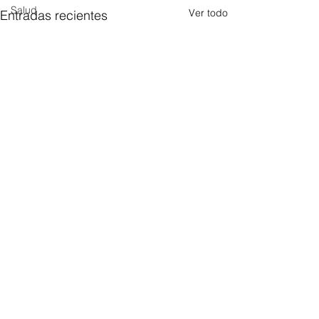
Salud
Ver todo
Entradas recientes
Comentarios