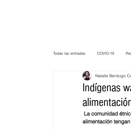
Todas las entradas
COVID-19
Re
Natalie Berdugo C
Deportes
Atlántico
La Guaj
Indígenas w
alimentació
Córdoba
Bloggeros
Herma
La comunidad étnica
alimentación tengan
Carnaval
Educación
BID