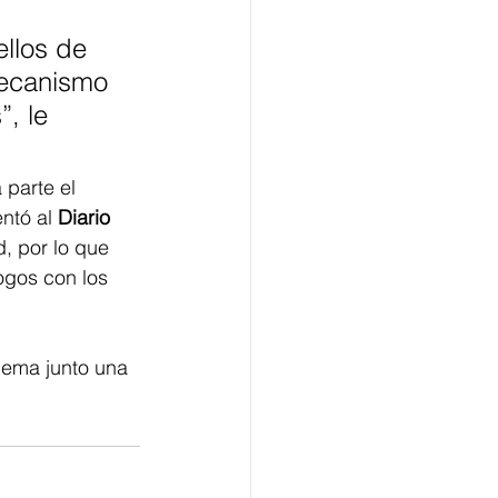
llos de 
mecanismo 
, le 
 parte el 
ntó al 
Diario 
d, por lo que 
ogos con los 
blema junto una 