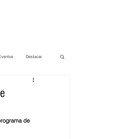
 Eventos
Destacar
Magdalena
de
mentos
Día 10/10 2017
programa de 