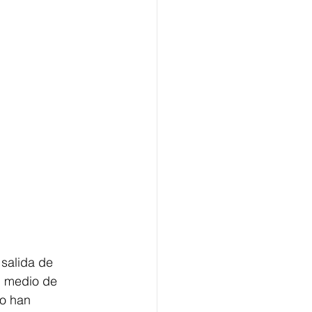
 salida de 
l medio de 
o han 