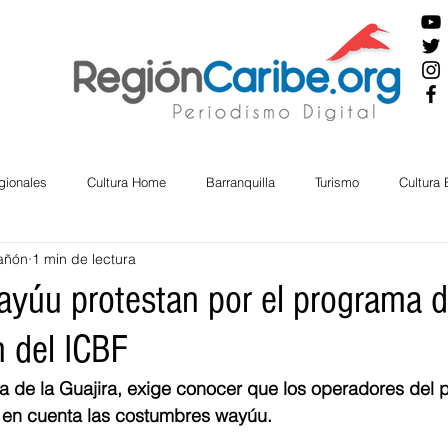
gionales
Cultura Home
Barranquilla
Turismo
Cultura
añón
1 min de lectura
ira
Cesar
English
San Andres
Bolívar
Sucre
ayúu protestan por el programa 
n del ICBF
nos Mayores
Economía
RAP CARIBE
Política
Docu
 de la Guajira, exige conocer que los operadores del 
 en cuenta las costumbres wayúu. 
BIENESTAR
AMBIENTAL
AFRO