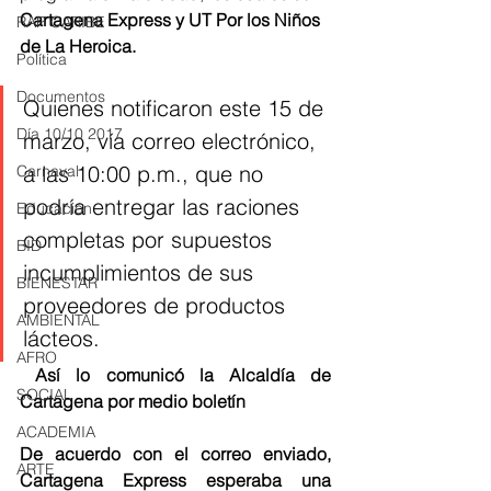
Cartagena Express y UT Por los Niños 
RAP CARIBE
de La Heroica. 
Política
Documentos
Quienes notificaron este 15 de 
Día 10/10 2017
marzo, vía correo electrónico, 
a las 10:00 p.m., que no 
Carnaval
podría entregar las raciones 
Educación
completas por supuestos 
BID
incumplimientos de sus 
BIENESTAR
proveedores de productos 
AMBIENTAL
lácteos.
AFRO
 Así lo comunicó la Alcaldía de 
SOCIAL
Cartagena por medio boletín 
ACADEMIA
De acuerdo con el correo enviado,  
ARTE
Cartagena Express esperaba una 