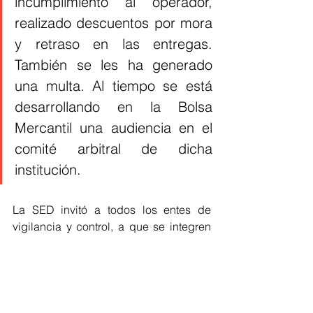
incumplimiento al operador, 
realizado descuentos por mora 
y retraso en las entregas. 
También se les ha generado 
una multa. Al tiempo se está 
desarrollando en la Bolsa 
Mercantil una audiencia en el 
comité arbitral de dicha 
institución. 
La SED invitó a todos los entes de 
vigilancia y control, a que se integren 
de manera permanente en las labores 
diarias de supervisión del PAE que 
vienen haciendo la Secretaría de 
Educación desde el inicio del 
calendario escolar y en compañía de 