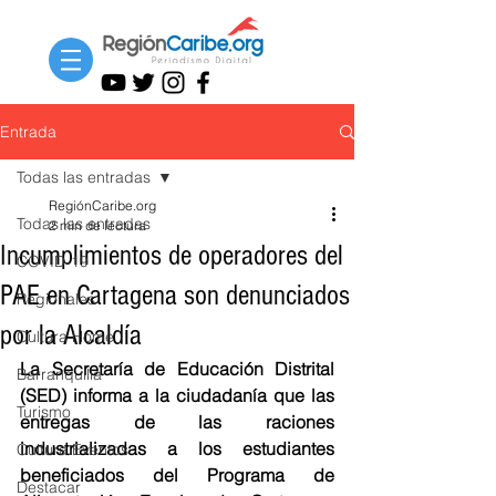
Entrada
Todas las entradas
RegiónCaribe.org
Todas las entradas
2 min de lectura
Incumplimientos de operadores del
COVID-19
PAE en Cartagena son denunciados
Regionales
por la Alcaldía
Cultura Home
La Secretaría de Educación Distrital 
Barranquilla
(SED) informa a la ciudadanía que las 
Turismo
entregas de las raciones 
industrializadas a los estudiantes 
Cultura Eventos
beneficiados del Programa de 
Destacar