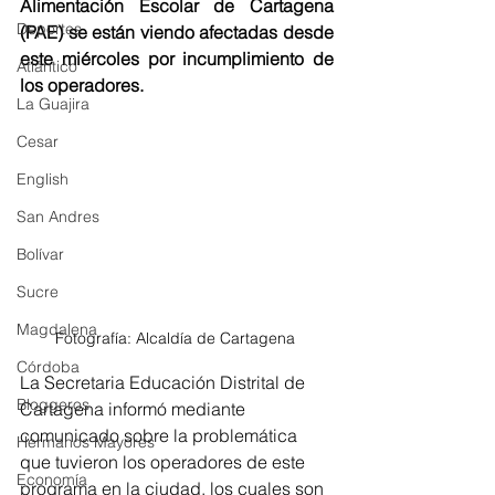
Alimentación Escolar de Cartagena 
Deportes
(PAE) se están viendo afectadas desde 
este miércoles por incumplimiento de 
Atlántico
los operadores.
La Guajira
Cesar
English
San Andres
Bolívar
Sucre
Magdalena
Fotografía: Alcaldía de Cartagena 
Córdoba
La Secretaria Educación Distrital
de 
Bloggeros
Cartagena informó mediante 
comunicado sobre la problemática 
Hermanos Mayores
que tuvieron los operadores de este 
Economía
programa en la ciudad, los cuales son 