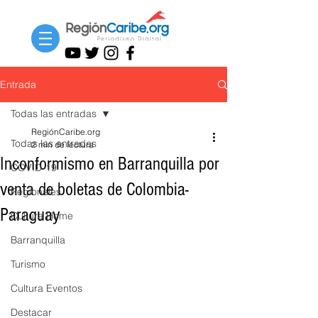
Entrada
Todas las entradas
RegiónCaribe.org
Todas las entradas
2 min de lectura
Inconformismo en Barranquilla por
COVID-19
venta de boletas de Colombia-
Regionales
Paraguay
Cultura Home
Barranquilla
Turismo
Cultura Eventos
Destacar