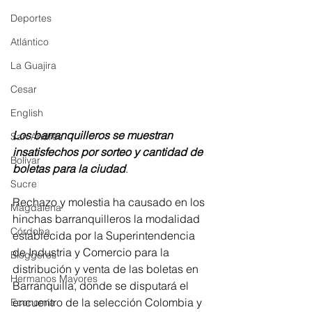
Deportes
Atlántico
La Guajira
Cesar
English
Los barranquilleros se muestran 
San Andres
insatisfechos por sorteo y cantidad de 
Bolívar
boletas para la ciudad
.
Sucre
Rechazo y molestia ha causado en los 
Magdalena
hinchas barranquilleros la modalidad 
Córdoba
establecida por la Superintendencia 
de Industria y Comercio para la 
Bloggeros
distribución y venta de las boletas en 
Hermanos Mayores
Barranquilla, donde se disputará el 
encuentro de la selección Colombia y 
Economía