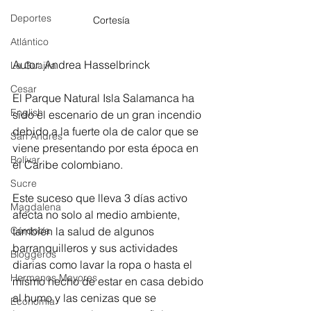
Deportes
Cortesía
Atlántico
Autor: Andrea Hasselbrinck 
La Guajira
Cesar
El Parque Natural Isla Salamanca ha 
English
sido el escenario de un gran incendio 
debido a la fuerte ola de calor que se 
San Andres
viene presentando por esta época en 
Bolívar
el Caribe colombiano. 
Sucre
Este suceso que lleva 3 días activo 
Magdalena
afecta no solo al medio ambiente, 
Córdoba
también la salud de algunos 
barranquilleros y sus actividades 
Bloggeros
diarias como lavar la ropa o hasta el 
Hermanos Mayores
mismo hecho de estar en casa debido 
al humo y las cenizas que se 
Economía