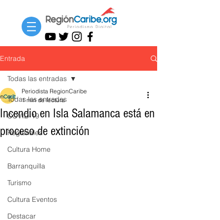
Entrada
Todas las entradas
Periodista RegionCaribe
Todas las entradas
1 min de lectura
Incendio en Isla Salamanca está en
COVID-19
proceso de extinción
Regionales
Cultura Home
Barranquilla
Turismo
Cultura Eventos
Destacar