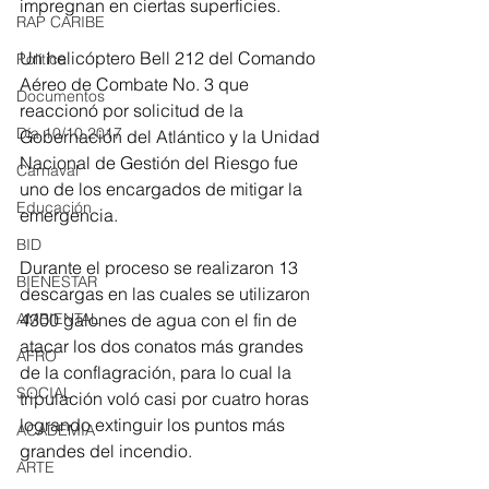
impregnan en ciertas superficies.
RAP CARIBE
Un helicóptero Bell 212 del Comando 
Política
Aéreo de Combate No. 3 que 
Documentos
reaccionó por solicitud de la 
Día 10/10 2017
Gobernación del Atlántico y la Unidad 
Nacional de Gestión del Riesgo fue 
Carnaval
uno de los encargados de mitigar la 
Educación
emergencia.
BID
Durante el proceso se realizaron 13 
BIENESTAR
descargas en las cuales se utilizaron 
AMBIENTAL
4300 galones de agua con el fin de 
atacar los dos conatos más grandes 
AFRO
de la conflagración, para lo cual la 
SOCIAL
tripulación voló casi por cuatro horas 
logrando extinguir los puntos más 
ACADEMIA
grandes del incendio.
ARTE