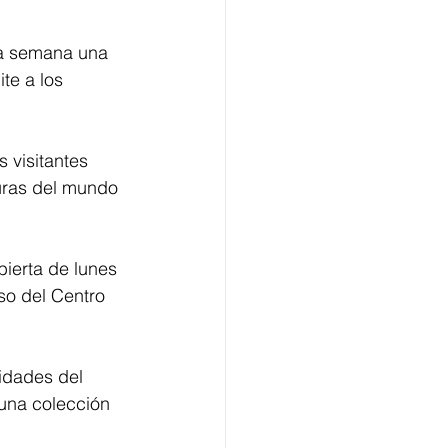
ta semana una 
te a los 
 visitantes 
turas del mundo 
ierta de lunes 
so del Centro 
idades del  
una colección 