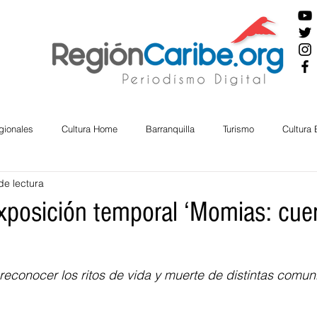
gionales
Cultura Home
Barranquilla
Turismo
Cultura
de lectura
ira
Cesar
English
San Andres
Bolívar
Sucre
xposición temporal ‘Momias: cue
nos Mayores
Economía
RAP CARIBE
Política
Docu
econocer los ritos de vida y muerte de distintas comun
BIENESTAR
AMBIENTAL
AFRO