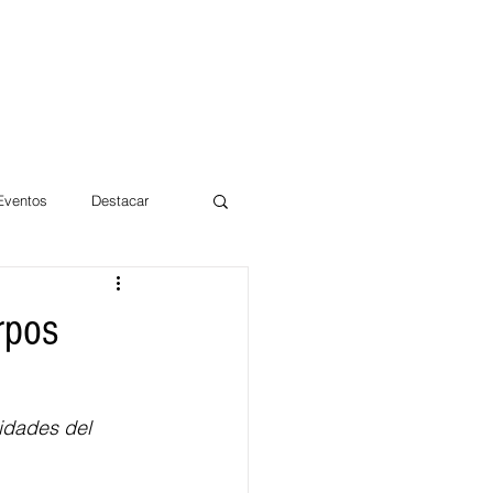
 Eventos
Destacar
Magdalena
rpos
mentos
Día 10/10 2017
idades del  