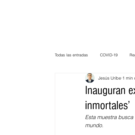
Todas las entradas
COVID-19
Re
Jesús Uribe
1 min 
Deportes
Atlántico
La Guaj
Inauguran e
inmortales’
Córdoba
Bloggeros
Herma
Esta muestra busca r
mundo.
Carnaval
Educación
BID