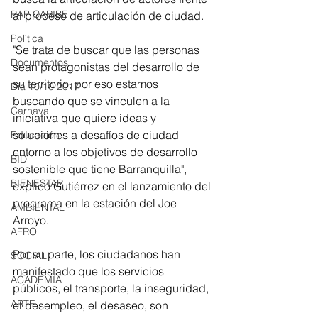
RAP CARIBE
al proceso de articulación de ciudad. 
Política
"Se trata de buscar que las personas 
Documentos
sean protagonistas del desarrollo de 
su territorio, por eso estamos 
Día 10/10 2017
buscando que se vinculen a la 
Carnaval
iniciativa que quiere ideas y 
soluciones a desafíos de ciudad 
Educación
entorno a los objetivos de desarrollo 
BID
sostenible que tiene Barranquilla", 
BIENESTAR
explicó Gutiérrez en el lanzamiento del 
programa en la estación del Joe 
AMBIENTAL
Arroyo. 
AFRO
Por su parte, los ciudadanos han 
SOCIAL
manifestado que los servicios 
ACADEMIA
públicos, el transporte, la inseguridad, 
ARTE
el desempleo, el desaseo, son 