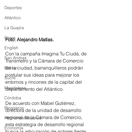
Deportes
Atlántico
La Guajira
Cesar
Foto: Alejandro Matías.
English
Con la campaña Imagina Tu Ciudá, de 
San Andres
Transmetro y la Cámara de Comercio 
de la ciudad, barranquilleros podrán 
Bolívar
postular sus ideas para mejorar los 
Sucre
entornos y rincones de la capital del 
Magdalena
departamento del Atlántico. 
Córdoba
De acuerdo con Mabel Gutiérrez, 
Bloggeros
directora de la unidad de desarrollo 
regional de la Cámara de Comercio, 
Hermanos Mayores
esta estrategia de desarrollo regional 
Economía
busca la articulación de actores frente 