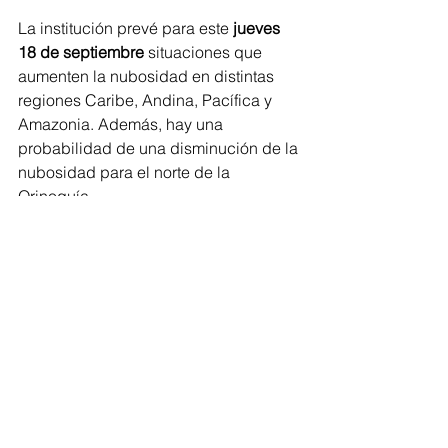
La institución prevé para este
 jueves 
18 de septiembre
 situaciones que 
aumenten la nubosidad en distintas 
regiones Caribe, Andina, Pacífica y 
Amazonia. Además, hay una 
probabilidad de una disminución de la 
nubosidad para el norte de la 
Orinoquía.
“Mayores lluvias se prevén en 
departamentos de Amazonas, 
Vaupés, Caquetá, Meta, 
Guainía, Vichada, Casanare, 
Arauca, Nariño, Cauca, Valle 
del Cauca, Chocó, Eje 
cafetero, Cundinamarca, 