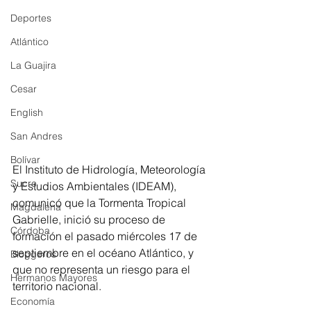
Deportes
Atlántico
La Guajira
Cesar
English
San Andres
Bolívar
El Instituto de Hidrología, Meteorología 
Sucre
y Estudios Ambientales (IDEAM), 
comunicó que la Tormenta Tropical 
Magdalena
Gabrielle, inició su proceso de 
Córdoba
formación el pasado miércoles 17 de 
septiembre en el océano Atlántico, y 
Bloggeros
que no representa un riesgo para el 
Hermanos Mayores
territorio nacional.
Economía