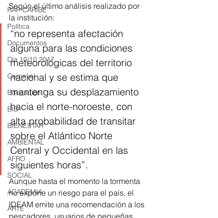
Según el último análisis realizado por 
RAP CARIBE
la institución:
Política
“no representa afectación 
Documentos
alguna para las condiciones 
Día 10/10 2017
meteorológicas del territorio 
nacional y se estima que 
Carnaval
mantenga su desplazamiento 
Educación
hacia el norte-noroeste, con 
BID
alta probabilidad de transitar 
BIENESTAR
sobre el Atlántico Norte 
AMBIENTAL
Central y Occidental en las 
AFRO
siguientes horas”. 
SOCIAL
Aunque hasta el momento la tormenta 
ACADEMIA
no expone un riesgo para el país, el 
IDEAM emite una recomendación a los 
ARTE
pescadores, usuarios de pequeñas 