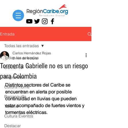
Entrada
Todas las entradas
Carlos Hernández Rojas
Todas las entradas
2 min de lectura
Tormenta Gabrielle no es un riesgo
COVID-19
para Colombia
Regionales
Distintos sectores del Caribe se 
Cultura Home
encuentran en alerta por posible 
Barranquilla
continuidad en lluvias que pueden 
estar acompañado de fuertes vientos y 
Turismo
tormentas eléctricas.
Cultura Eventos
Destacar