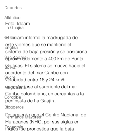
Deportes
Atlántico
Foto: Ideam
La Guajira
El Ideam informó la madrugada de 
Cesar
este viernes que se mantiene el 
English
sistema de baja presión y se posiciona 
San Andres
aproximadamente a 400 km de Punta 
Gallinas. El sistema se mueve hacia el 
Bolívar
occidente del mar Caribe con 
Sucre
velocidad entre 16 y 24 km/h 
acercándose al suroriente del mar 
Magdalena
Caribe colombiano, en cercanías a la 
Córdoba
península de La Guajira. 
Bloggeros
De acuerdo con el Centro Nacional de 
Hermanos Mayores
Huracanes (NHC, por sus siglas en 
Economía
inglés) se pronostica que la baja 