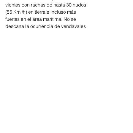
vientos con rachas de hasta 30 nudos 
(55 Km /h) en tierra e incluso más 
fuertes en el área marítima. No se 
descarta la ocurrencia de vendavales 
en la zona continental y trombas 
marinas en la zona marítima, la 
presencia de tormentas eléctricas será 
significativa durante la jornada de hoy 
viernes y la madrugada del sábado.
IDEAM
Regionales
Ver todo
Entradas recientes