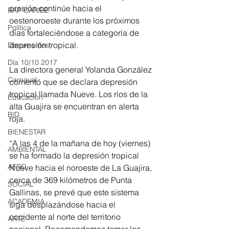
presión continúe hacia el 
RAP CARIBE
oestenoroeste durante los próximos 
Política
días fortaleciéndose a categoría de 
depresión tropical.
Documentos
Día 10/10 2017
La directora general Yolanda González 
Carnaval
comentó que se declara depresión 
tropical llamada Nueve. Los ríos de la 
Educación
alta Guajira se encuentran en alerta 
BID
roja.
BIENESTAR
“A las 4 de la mañana de hoy (viernes) 
AMBIENTAL
se ha formado la depresión tropical 
AFRO
Nueve hacia el noroeste de La Guajira, 
cerca de 369 kilómetros de Punta 
SOCIAL
Gallinas, se prevé que este sistema 
ACADEMIA
siga desplazándose hacia el 
occidente al norte del territorio 
ARTE