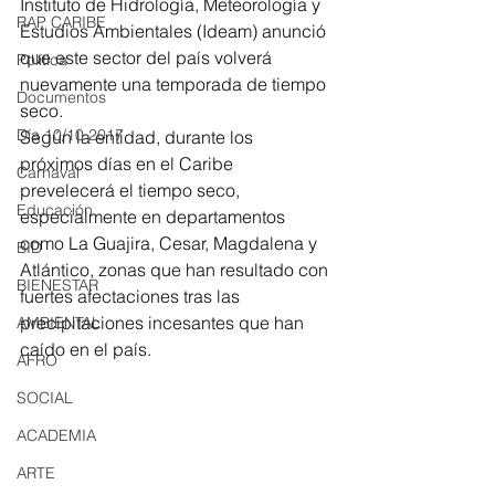
Instituto de Hidrología, Meteorología y 
RAP CARIBE
Estudios Ambientales (Ideam) anunció 
que este sector del país volverá 
Política
nuevamente una temporada de tiempo 
Documentos
seco. 
Día 10/10 2017
Según la entidad, durante los 
próximos días en el Caribe 
Carnaval
prevelecerá el tiempo seco, 
Educación
especialmente en departamentos 
como La Guajira, Cesar, Magdalena y 
BID
Atlántico, zonas que han resultado con 
BIENESTAR
fuertes afectaciones tras las 
precipitaciones incesantes que han 
AMBIENTAL
caído en el país.
AFRO
SOCIAL
ACADEMIA
ARTE