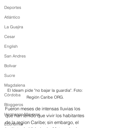
Deportes
Atlántico
La Guajira
Cesar
English
San Andres
Bolívar
Sucre
Magdalena
El Ideam pide "no bajar la guardia". Foto: 
Córdoba
Región Caribe ORG. 
Bloggeros
Fueron meses de intensas lluvias los 
Hermanos Mayores
que han tenido que vivir los habitantes 
de la region Caribe; sin embargo, el 
Economía