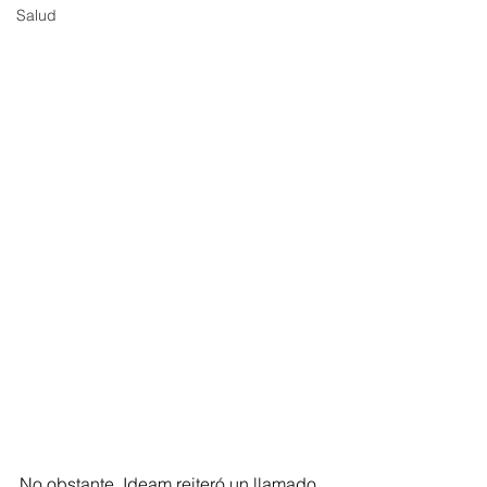
Salud
No obstante, Ideam reiteró un llamado 