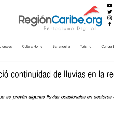
gionales
Cultura Home
Barranquilla
Turismo
Cultura
ira
Cesar
English
San Andres
Bolívar
Sucre
ó continuidad de lluvias en la r
nos Mayores
Economía
RAP CARIBE
Política
Docu
ue se prevén algunas lluvias ocasionales en sectores d
BIENESTAR
AMBIENTAL
AFRO