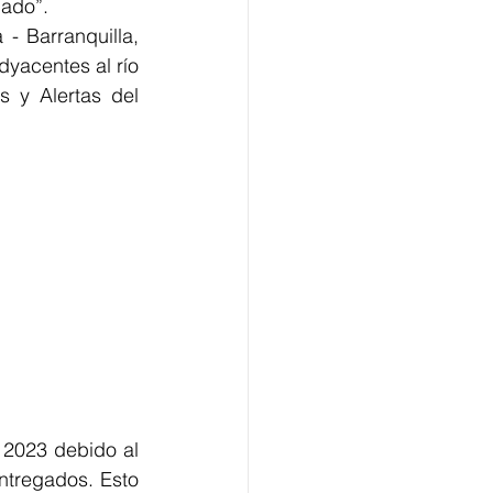
bado”.
 Barranquilla, 
yacentes al río 
 y Alertas del 
2023 debido al 
ntregados. Esto 