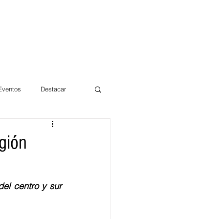
 Eventos
Destacar
Magdalena
egión
mentos
Día 10/10 2017
el centro y sur 