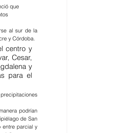
nció que 
tos 
e al sur de la 
cre y Córdoba. 
 centro y 
ar, Cesar, 
gdalena y 
s para el 
recipitaciones 
manera podrían 
ipiélago de San 
entre parcial y 