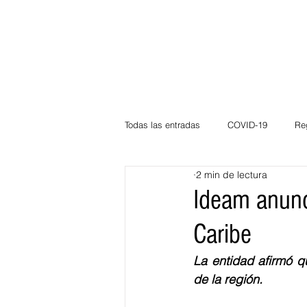
Todas las entradas
COVID-19
Re
2 min de lectura
Deportes
Atlántico
La Guaj
Ideam anunci
Caribe
Córdoba
Bloggeros
Herma
La entidad afirmó q
de la región. 
Carnaval
Educación
BID