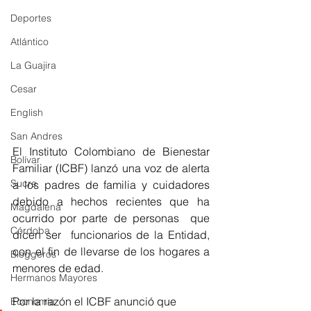
Deportes
Atlántico
La Guajira
Cesar
English
San Andres
El Instituto Colombiano de Bienestar 
Bolívar
Familiar (ICBF) lanzó una voz de alerta 
Sucre
a los padres de familia y cuidadores 
debido a hechos recientes que ha 
Magdalena
ocurrido por parte de personas  que 
Córdoba
dicen ser  funcionarios de la Entidad, 
con el fin de llevarse de los hogares a 
Bloggeros
menores de edad.
Hermanos Mayores
Por la razón el ICBF anunció que 
Economía