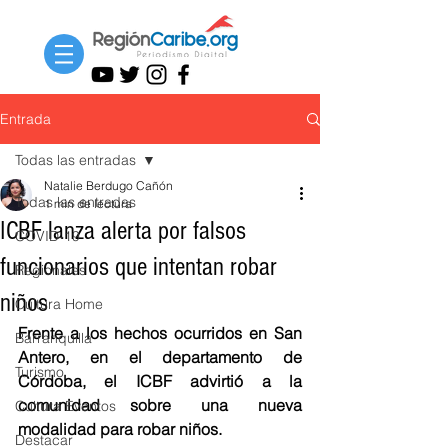
Entrada
Todas las entradas
Natalie Berdugo Cañón
Todas las entradas
1 min de lectura
ICBF lanza alerta por falsos
COVID-19
funcionarios que intentan robar
Regionales
niños
Cultura Home
Frente a los hechos ocurridos en San 
Barranquilla
Antero, en el departamento de 
Turismo
Córdoba, el ICBF advirtió a la 
comunidad sobre una nueva 
Cultura Eventos
modalidad para robar niños.
Destacar