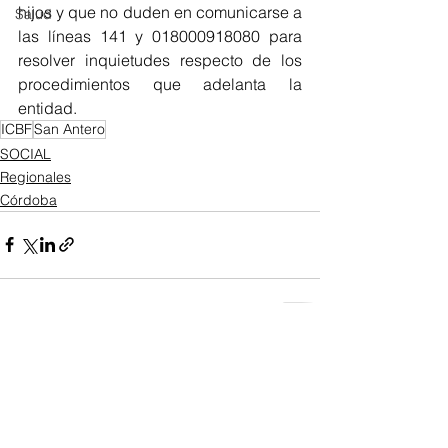
hijos y que no duden en comunicarse a 
Salud
las líneas 141 y 018000918080 para 
resolver inquietudes respecto de los 
procedimientos que adelanta la 
entidad.
ICBF
San Antero
SOCIAL
Regionales
Córdoba
Ver todo
Entradas recientes