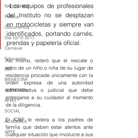
 Los equipos de profesionales 
RAP CARIBE
del Instituto no se desplazan 
Política
en motocicletas y siempre van 
Documentos
identificados, portando carnés, 
Día 10/10 2017
prendas y papelería oficial. 
Carnaval
Educación
Así mismo, reiteró que el rescate o 
retiro de un niño o niña de su lugar de 
BID
residencia procede únicamente con la 
BIENESTAR
orden expresa de una autoridad 
administrativa o judicial que debe 
AMBIENTAL
entregarse a su cuidador al momento 
AFRO
de la diligencia.
SOCIAL
El ICBF le reitera a los padres de 
ACADEMIA
familia que deben estar atentos ante 
ARTE
cualquier situación que involucre a sus 