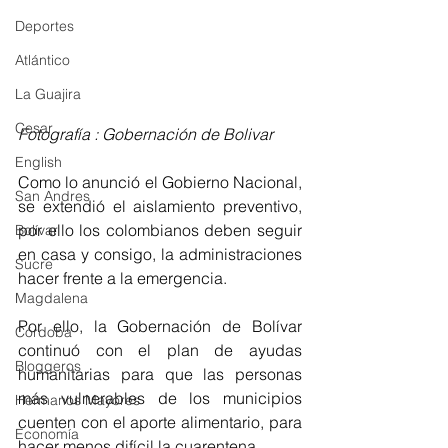
Deportes
Atlántico
La Guajira
Cesar
Fotografía : Gobernación de Bolivar
English
Como lo anunció el Gobierno Nacional, 
San Andres
se extendió el aislamiento preventivo, 
por ello los colombianos deben seguir 
Bolívar
en casa y consigo, la administraciones 
Sucre
hacer frente a la emergencia. 
Magdalena
Por ello, la Gobernación de Bolívar 
Córdoba
continuó con el plan de ayudas 
Bloggeros
humanitarias para que las personas 
más vulnerables de los municipios 
Hermanos Mayores
cuenten con el aporte alimentario, para 
Economía
hacer menos difícil la cuarentena. 