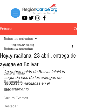
Entrada
Todas las entradas
RegiónCaribe.org
Todas las entradas
1 min de lectura
Hoy y mañana, 23 abril, entrega de
COVID-19
ayudas en Bolivar
Regionales
La gobernación de Bolivar inició la 
Cultura Home
segunda fase de las entregas de 
Barranquilla
ayudas humanitarias en el 
departamento. 
Turismo
Cultura Eventos
Destacar