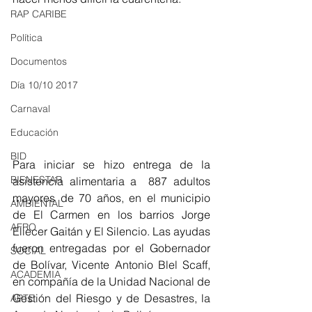
RAP CARIBE
Política
Documentos
Día 10/10 2017
Carnaval
Educación
BID
Para iniciar se hizo entrega de la 
BIENESTAR
asistencia alimentaria a  887 adultos 
mayores de 70 años, en el municipio 
AMBIENTAL
de El Carmen en los barrios Jorge 
AFRO
Eliecer Gaitán y El Silencio. Las ayudas 
fueron entregadas por el Gobernador 
SOCIAL
de Bolívar, Vicente Antonio Blel Scaff, 
ACADEMIA
en compañía de la Unidad Nacional de 
Gestión del Riesgo y de Desastres, la 
ARTE