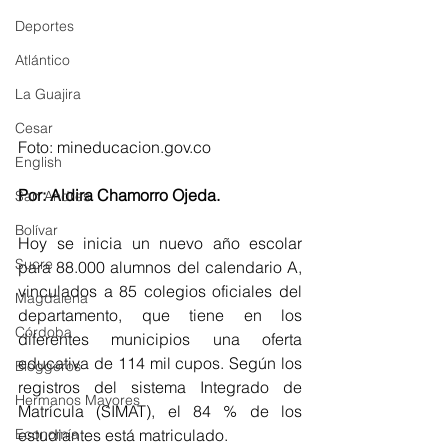
Deportes
Atlántico
La Guajira
Cesar
Foto: mineducacion.gov.co
English
Por: Aldira Chamorro Ojeda.
San Andres
Bolívar
Hoy se inicia un nuevo año escolar 
Sucre
para 88.000 alumnos del calendario A, 
vinculados a 85 colegios oficiales del 
Magdalena
departamento, que tiene en los 
Córdoba
diferentes municipios una oferta 
educativa de 114 mil cupos. Según los 
Bloggeros
registros del sistema Integrado de 
Hermanos Mayores
Matrícula (SIMAT), el 84 % de los 
estudiantes está matriculado.
Economía