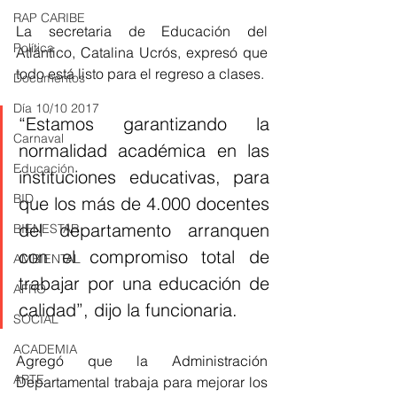
RAP CARIBE
La secretaria de Educación del 
Política
Atlántico, Catalina Ucrós, expresó que 
todo está listo para el regreso a clases.
Documentos
Día 10/10 2017
“Estamos garantizando la 
Carnaval
normalidad académica en las 
Educación
instituciones educativas, para 
BID
que los más de 4.000 docentes 
del departamento arranquen 
BIENESTAR
con el compromiso total de 
AMBIENTAL
trabajar por una educación de 
AFRO
calidad”, dijo la funcionaria.
SOCIAL
ACADEMIA
Agregó que la Administración 
ARTE
Departamental trabaja para mejorar los 