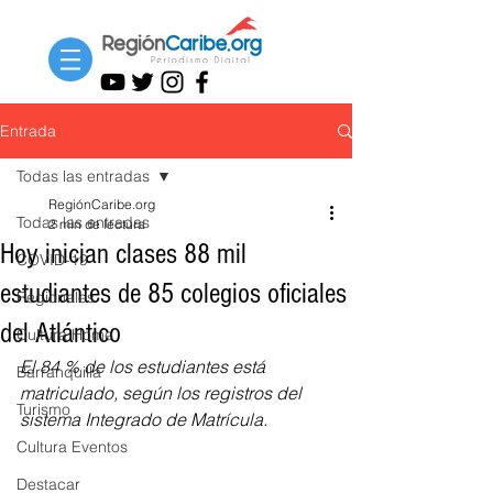
Entrada
Todas las entradas
RegiónCaribe.org
Todas las entradas
2 min de lectura
Hoy inician clases 88 mil
COVID-19
estudiantes de 85 colegios oficiales
Regionales
del Atlántico
Cultura Home
El 84 % de los estudiantes está 
Barranquilla
matriculado, según los registros del 
Turismo
sistema Integrado de Matrícula.
Cultura Eventos
Destacar