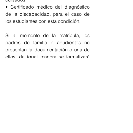
• Certificado médico del diagnóstico 
de la discapacidad, para el caso de 
los estudiantes con esta condición.
Si al momento de la matrícula, los 
padres de familia o acudientes no 
presentan la documentación o una de 
ellos, de igual manera se formalizará 
dicha matrícula. La respectiva 
institución educativa propenderá por 
su pronta consecución, mediante 
acciones coordinadas con la familia o 
los acudientes.
*Con información de Prensa - 
Gobernación.
Educación