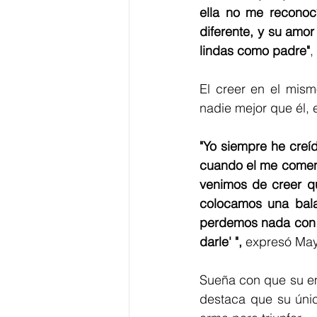
ella no me reconocí
diferente, y su amo
lindas como padre"
,
El creer en el mism
nadie mejor que él, 
"Yo siempre he creíd
cuando el me coment
venimos de creer qu
colocamos una bala
perdemos nada con in
darle' ", 
expresó May
Sueña con que su em
destaca que su únic