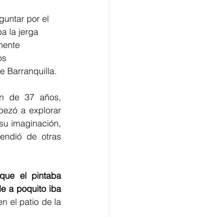
untar por el 
a la jerga 
mente 
os 
e Barranquilla. 
n de 37 años, 
ezó a explorar 
su imaginación, 
ndió de otras 
ue el pintaba 
 a poquito iba 
 el patio de la 