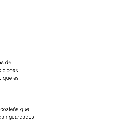
as de 
diciones 
o que es 
 
n costeña que 
edan guardados 