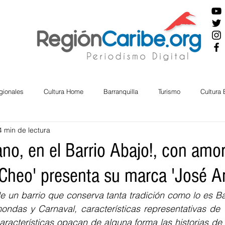
gionales
Cultura Home
Barranquilla
Turismo
Cultura
4 min de lectura
ira
Cesar
English
San Andres
Bolívar
Sucre
no, en el Barrio Abajo!, con amor
'Cheo' presenta su marca 'José An
nos Mayores
Economía
RAP CARIBE
Política
Docu
un barrio que conserva tanta tradición como lo es Barr
ndas y Carnaval, características representativas de
BIENESTAR
AMBIENTAL
AFRO
aracterísticas opacan de alguna forma las historias de