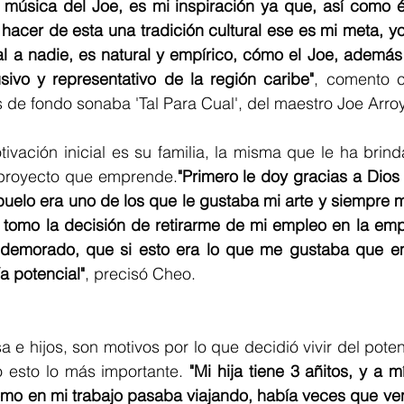
música del Joe, es mi inspiración ya que, así como él 
hacer de esta una tradición cultural ese es mi meta, yo 
al a nadie, es natural y empírico, cómo el Joe, además
sivo y representativo de la región caribe"
, comento c
 de fondo sonaba 'Tal Para Cual', del maestro Joe Arro
tivación inicial es su familia, la misma que le ha brind
 proyecto que emprende.
"Primero le doy gracias a Dios 
abuelo era uno de los que le gustaba mi arte y siempre 
 tomo la decisión de retirarme de mi empleo en la empr
demorado, que si esto era lo que me gustaba que em
a potencial"
, precisó Cheo.
 e hijos, son motivos por lo que decidió vivir del potenc
o esto lo más importante. 
"Mi hija tiene 3 añitos, y a 
mo en mi trabajo pasaba viajando, había veces que vení