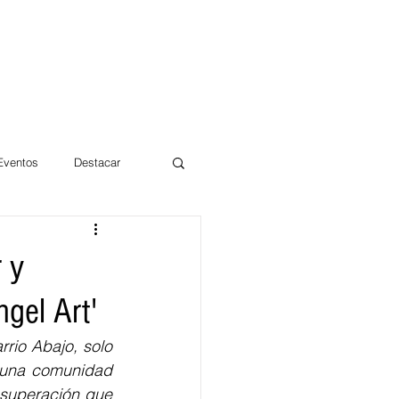
 Eventos
Destacar
Magdalena
 y
gel Art'
mentos
Día 10/10 2017
io Abajo, solo 
 una comunidad 
 superación que 