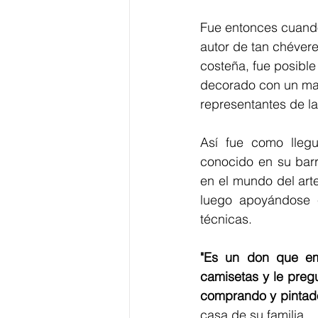
Fue entonces cuando
autor de tan chévere
costeña, fue posibl
decorado con un mar
representantes de la
Así fue como lleg
conocido en su bar
en el mundo del art
luego apoyándose 
técnicas. 
"Es un don que em
camisetas y le preg
comprando y pintado
casa de su familia.