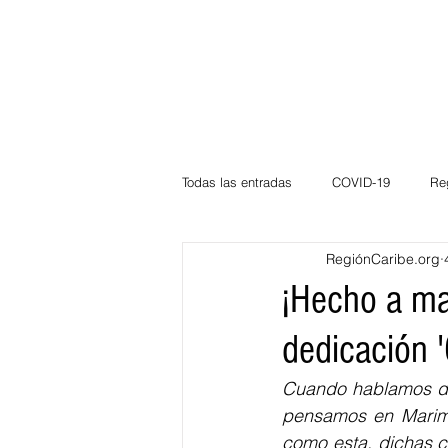
Todas las entradas
COVID-19
Re
RegiónCaribe.org
Deportes
Atlántico
La Guaj
¡Hecho a ma
dedicación 
Córdoba
Bloggeros
Herma
Cuando hablamos de 
pensamos en Marimo
Carnaval
Educación
BID
como esta, dichas c