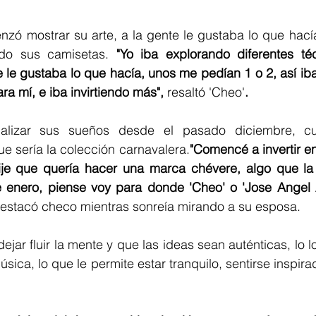
ó mostrar su arte, a la gente le gustaba lo que hacía,
o sus camisetas. 
"Yo iba explorando diferentes té
 le gustaba lo que hacía, unos me pedían 1 o 2, así ib
a mí, e iba invirtiendo más", 
resaltó 'Cheo'
.
alizar sus sueños desde el pasado diciembre, cua
ue sería la colección carnavalera.
"Comencé a invertir en
je que quería hacer una marca chévere, algo que la
e enero, piense voy para donde 'Cheo' o 'Jose Angel A
estacó checo mientras sonreía mirando a su esposa. 
ejar fluir la mente y que las ideas sean auténticas, lo l
sica, lo que le permite estar tranquilo, sentirse inspir