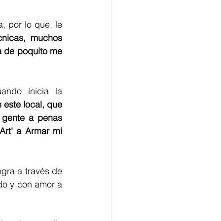
 por lo que, le 
cnicas, muchos 
a de poquito me 
ndo inicia la 
 este local, que 
 gente a penas 
rt' a Armar mi 
ogra a través de 
ado y con amor a 