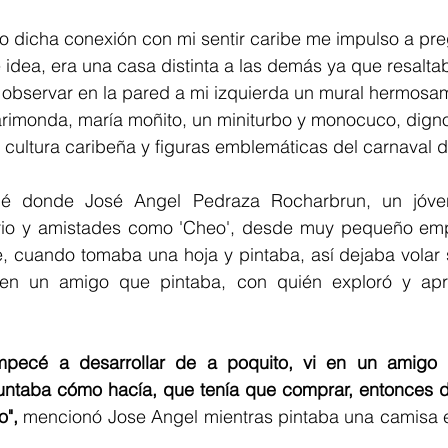
 dicha conexión con mi sentir caribe me impulso a preg
 idea, era una casa distinta a las demás ya que resaltab
e observar en la pared a mi izquierda un mural hermosa
imonda, maría moñito, un miniturbo y monocuco, dign
 cultura caribeña y figuras emblemáticas del carnaval d
ué donde José Angel Pedraza Rocharbrun, un jóve
rio y amistades como 'Cheo', desde muy pequeño emp
e, cuando tomaba una hoja y pintaba, así dejaba volar 
en un amigo que pintaba, con quién exploró y apre
pecé a desarrollar de a poquito, vi en un amigo q
untaba cómo hacía, que tenía que comprar, entonces de
", 
mencionó Jose Angel mientras pintaba una camisa en