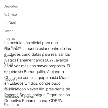
Deportes
Atlántico
La Guajira
Cesar
English
La postulación oficial para que 
San Andres
Barranquilla pueda estar dentro de las 
ciudades candidatas para realizar los 
Bolívar
juegos Panamericanos 2027, avanza 
Sucre
cada vez más con mayor propósito. El 
alcalde de Barranquilla, Alejandro 
Magdalena
Char viajó con su equipo hasta Miami 
Córdoba
en Estados Unidos, donde pudo 
Bloggeros
reunirse con Neven Ilic, presidente de 
Panamá Sports, antigua Organización 
Hermanos Mayores
Deportiva Panamericana, ODEPA.
Economía