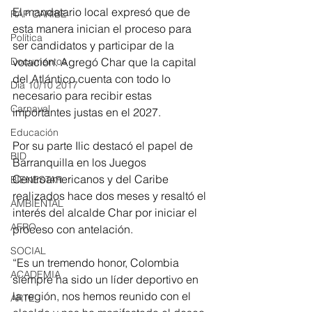
El mandatario local expresó que de 
RAP CARIBE
esta manera inician el proceso para 
Política
ser candidatos y participar de la 
Documentos
votación. Agregó Char que la capital 
del Atlántico cuenta con todo lo 
Día 10/10 2017
necesario para recibir estas 
Carnaval
importantes justas en el 2027.
Educación
Por su parte Ilic destacó el papel de 
BID
Barranquilla en los Juegos 
Centroamericanos y del Caribe 
BIENESTAR
realizados hace dos meses y resaltó el 
AMBIENTAL
interés del alcalde Char por iniciar el 
AFRO
proceso con antelación.
SOCIAL
“Es un tremendo honor, Colombia 
ACADEMIA
siempre ha sido un líder deportivo en 
la región, nos hemos reunido con el 
ARTE