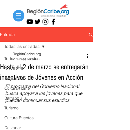
Entrada
Todas las entradas
RegiónCaribe.org
Todas las entradas
2 min de lectura
Hasta el 2 de marzo se entregarán
COVID-19
incentivos de Jóvenes en Acción
Regionales
El programa del Gobierno Nacional 
Cultura Home
busca apoyar a los jóvenes para que 
Barranquilla
puedan continuar sus estudios.
Turismo
Cultura Eventos
Destacar