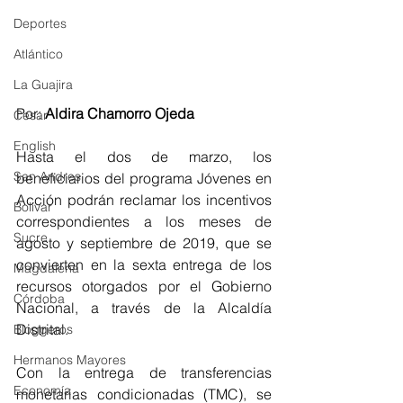
Deportes
Atlántico
La Guajira
Por: 
Aldira Chamorro Ojeda
Cesar
English
Hasta el dos de marzo, los 
San Andres
beneficiarios del programa Jóvenes en 
Acción podrán reclamar los incentivos 
Bolívar
correspondientes a los meses de 
Sucre
agosto y septiembre de 2019, que se 
convierten en la sexta entrega de los 
Magdalena
recursos otorgados por el Gobierno 
Córdoba
Nacional, a través de la Alcaldía 
Distrital.
Bloggeros
Hermanos Mayores
Con la entrega de transferencias 
Economía
monetarias condicionadas (TMC), se 