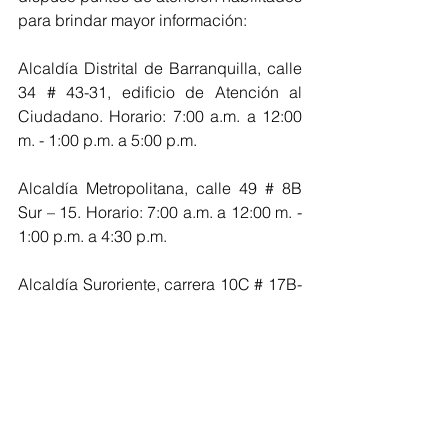
para brindar mayor información:
Alcaldía Distrital de Barranquilla, calle 
34 # 43-31, edificio de Atención al 
Ciudadano. Horario: 7:00 a.m. a 12:00 
m. - 1:00 p.m. a 5:00 p.m.
Alcaldía Metropolitana, calle 49 # 8B 
Sur – 15. Horario: 7:00 a.m. a 12:00 m. - 
1:00 p.m. a 4:30 p.m.
Alcaldía Suroriente, carrera 10C # 17B-
5. Horario: 7:00 a.m. a 12:00 m. - 1:00 
p.m. a 5:00 p.m.  
http://jovenesenaccion.dps.gov.co/JEA/
APP/AUTENTICACION/Ingreso.aspx
o 
comunicarse a la línea de atención de 
la Alcaldía 3399438 o a la línea 