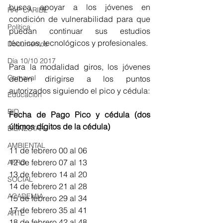
busca apoyar a los jóvenes en 
RAP CARIBE
condición de vulnerabilidad para que 
Política
puedan continuar sus estudios 
técnicos, tecnológicos y profesionales.
Documentos
Día 10/10 2017
Para la modalidad giros, los jóvenes 
Carnaval
deben dirigirse a los puntos 
autorizados siguiendo el pico y cédula:
Educación
BID
Fecha de Pago Pico y cédula (dos 
últimos dígitos de la cédula)
BIENESTAR
AMBIENTAL
11 de febrero 00 al 06
12 de febrero 07 al 13
AFRO
13 de febrero 14 al 20
SOCIAL
14 de febrero 21 al 28
ACADEMIA
15 de febrero 29 al 34
17 de febrero 35 al 41
ARTE
18 de febrero 42 al 48