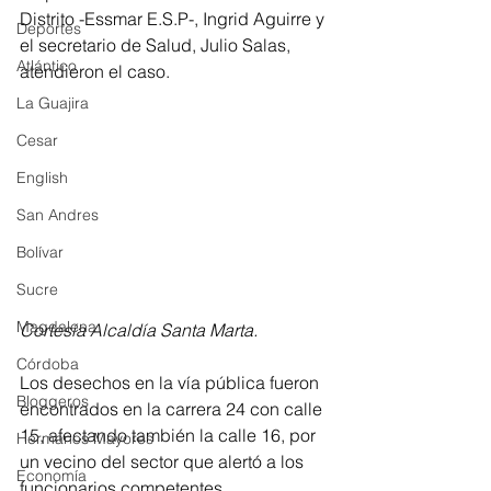
Distrito -Essmar E.S.P-, Ingrid Aguirre y 
Deportes
el secretario de Salud, Julio Salas, 
Atlántico
atendieron el caso. 
La Guajira
Cesar
English
San Andres
Bolívar
Sucre
Magdalena
Cortesía Alcaldía Santa Marta.
Córdoba
Los desechos en la vía pública fueron 
Bloggeros
encontrados en la carrera 24 con calle 
15, afectando también la calle 16, por 
Hermanos Mayores
un vecino del sector que alertó a los 
Economía
funcionarios competentes. 