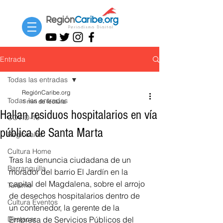
Entrada
Todas las entradas
RegiónCaribe.org
Todas las entradas
1 min de lectura
Hallan residuos hospitalarios en vía
COVID-19
pública de Santa Marta
Regionales
Cultura Home
Tras la denuncia ciudadana de un 
Barranquilla
morador del barrio El Jardín en la 
capital del Magdalena, sobre el arrojo 
Turismo
de desechos hospitalarios dentro de 
Cultura Eventos
un contenedor, la gerente de la 
Destacar
Empresa de Servicios Públicos del 