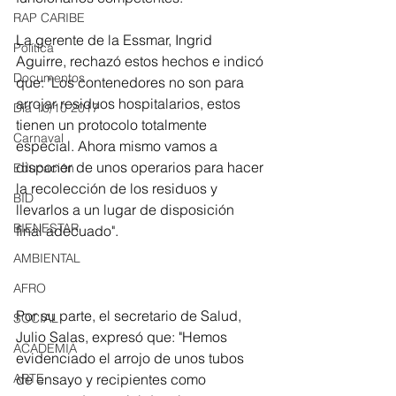
RAP CARIBE
La gerente de la Essmar, Ingrid 
Política
Aguirre, rechazó estos hechos e indicó 
Documentos
que: "Los contenedores no son para 
arrojar residuos hospitalarios, estos 
Día 10/10 2017
tienen un protocolo totalmente 
Carnaval
especial. Ahora mismo vamos a 
disponer de unos operarios para hacer 
Educación
la recolección de los residuos y 
BID
llevarlos a un lugar de disposición 
BIENESTAR
final adecuado". 
AMBIENTAL
AFRO
Por su parte, el secretario de Salud, 
SOCIAL
Julio Salas, expresó que: "Hemos 
ACADEMIA
evidenciado el arrojo de unos tubos 
ARTE
de ensayo y recipientes como 