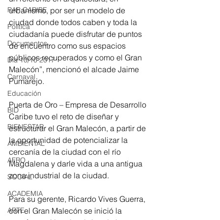
RAP CARIBE
urbanismo, por ser un modelo de 
ciudad donde todos caben y toda la 
Política
ciudadanía puede disfrutar de puntos 
Documentos
de encuentro como sus espacios 
públicos recuperados y como el Gran 
Día 10/10 2017
Malecón”, mencionó el alcade Jaime 
Carnaval
Pumarejo.
Educación
Puerta de Oro – Empresa de Desarrollo 
BID
Caribe tuvo el reto de diseñar y 
BIENESTAR
estructurar el Gran Malecón, a partir de 
la oportunidad de potencializar la 
AMBIENTAL
cercanía de la ciudad con el río 
AFRO
Magdalena y darle vida a una antigua 
zona industrial de la ciudad.
SOCIAL
ACADEMIA
Para su gerente, Ricardo Vives Guerra, 
ARTE
con el Gran Malecón se inició la 