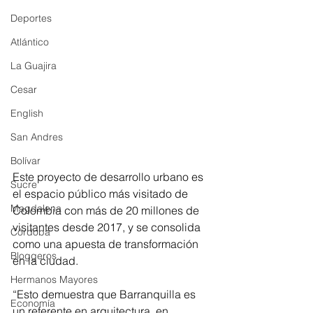
Deportes
Atlántico
La Guajira
Cesar
English
San Andres
Bolívar
Este proyecto de desarrollo urbano es 
Sucre
el espacio público más visitado de 
Magdalena
Colombia con más de 20 millones de 
visitantes desde 2017, y se consolida 
Córdoba
como una apuesta de transformación 
Bloggeros
en la ciudad.
Hermanos Mayores
“Esto demuestra que Barranquilla es 
Economía
un referente en arquitectura, en 