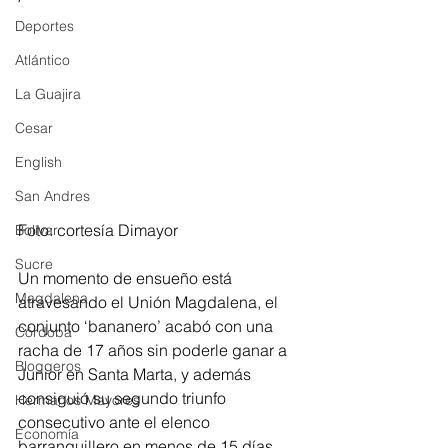
Deportes
Atlántico
La Guajira
Cesar
English
San Andres
Foto: cortesía Dimayor
Bolívar
Sucre
Un momento de ensueño está 
Magdalena
atravesando el Unión Magdalena, el 
conjunto ‘bananero’ acabó con una 
Córdoba
racha de 17 años sin poderle ganar a 
Bloggeros
Junior en Santa Marta, y además 
consiguió su segundo triunfo 
Hermanos Mayores
consecutivo ante el elenco 
Economía
barranquillero en menos de 15 días 