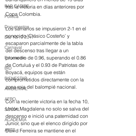
RAP CARIBE
tras la victoria en días anteriores por 
Copa Colombia.
Política
Documentos
Los samarios se impusieron 2-1 en el 
conocido ‘Clásico Costeño’ y 
Día 10/10 2017
escaparon parcialmente de la tabla 
Carnaval
del descenso tras llegar a un 
promedio de 0.96, superando el 0.86 
Educación
de Cortuluá y el 0.93 de Patriotas de 
BID
Boyacá, equipos que están 
BIENESTAR
comprometidos directamente con la 
zona roja del balompié nacional.
AMBIENTAL
AFRO
Con la reciente victoria en la fecha 10, 
Unión Magdalena no solo se salva del 
SOCIAL
descenso e inició una paternidad con 
ACADEMIA
Junior, sino que el elenco dirigido por 
ARTE
David Ferreira se mantiene en el 