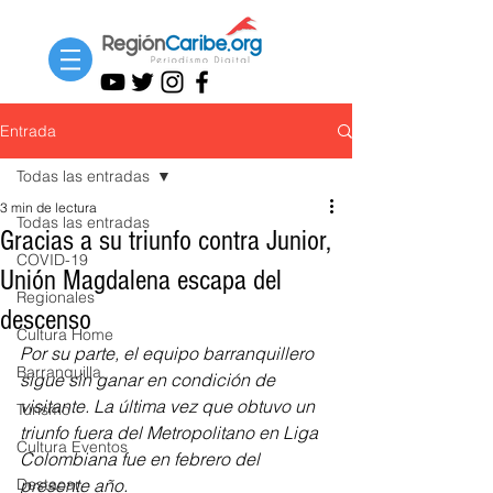
Entrada
Todas las entradas
3 min de lectura
Todas las entradas
Gracias a su triunfo contra Junior,
COVID-19
Unión Magdalena escapa del
Regionales
descenso
Cultura Home
Por su parte, el equipo barranquillero 
Barranquilla
sigue sin ganar en condición de 
visitante. La última vez que obtuvo un 
Turismo
triunfo fuera del Metropolitano en Liga 
Cultura Eventos
Colombiana fue en febrero del 
Destacar
presente año.