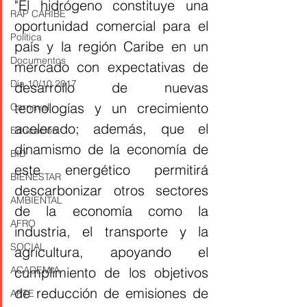
"El hidrógeno constituye una 
RAP CARIBE
oportunidad comercial para el 
Política
país y la región Caribe en un 
Documentos
mercado con expectativas de 
Día 10/10 2017
desarrollo de nuevas 
tecnologías y un crecimiento 
Carnaval
acelerado; además, que el 
Educación
dinamismo de la economía de 
BID
este energético permitirá 
BIENESTAR
descarbonizar otros sectores 
AMBIENTAL
de la economía como la 
AFRO
industria, el transporte y la 
SOCIAL
agricultura, apoyando el 
cumplimiento de los objetivos 
ACADEMIA
de reducción de emisiones de 
ARTE