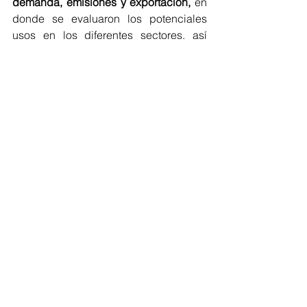
demanda, emisiones y exportación, 
en 
donde se evaluaron los potenciales 
usos en los diferentes sectores, así 
como su impacto en la matriz 
energética, y la reducción de 
emisiones. El tercer bloque está la 
regulación y brechas,
 en el cual se 
analizó la legislación vigente, un 
benchmark
 regulatorio internacional y 
un análisis de brechas con relevancia 
para el hidrógeno.
Finalmente el 
plan de socialización,
dando a conocer que la hoja de ruta 
nace de un trabajo colaborativo de 
múltiples actores públicos y privados, 
que incluyó una consulta preliminar en 
la que participaron 46 entidades 
nacionales e internacionales, así como 