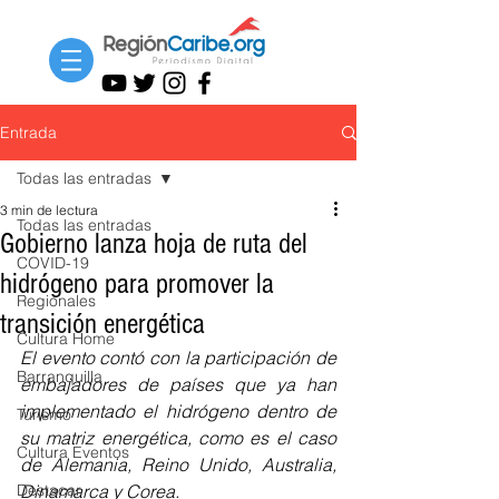
Entrada
Todas las entradas
3 min de lectura
Todas las entradas
Gobierno lanza hoja de ruta del
COVID-19
hidrógeno para promover la
Regionales
transición energética
Cultura Home
El evento contó con la participación de 
Barranquilla
embajadores de países que ya han 
implementado el hidrógeno dentro de 
Turismo
su matriz energética, como es el caso 
Cultura Eventos
de Alemania, Reino Unido, Australia, 
Destacar
Dinamarca y Corea.