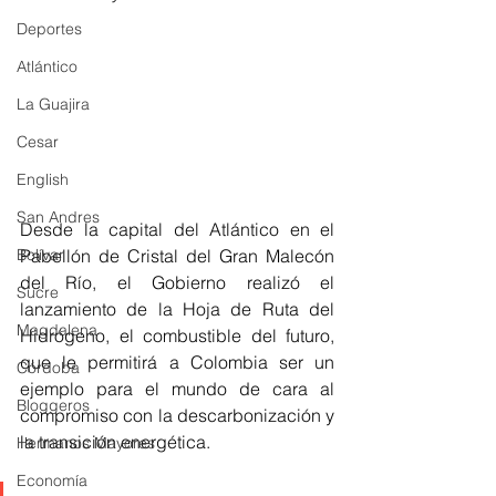
Deportes
Atlántico
La Guajira
Cesar
English
San Andres
Desde la capital del Atlántico en el 
Pabellón de Cristal del Gran Malecón 
Bolívar
del Río, el Gobierno realizó el 
Sucre
lanzamiento de la Hoja de Ruta del 
Magdalena
Hidrógeno, el combustible del futuro, 
que le permitirá a Colombia ser un 
Córdoba
ejemplo para el mundo de cara al 
Bloggeros
compromiso con la descarbonización y 
la transición energética.
Hermanos Mayores
Economía