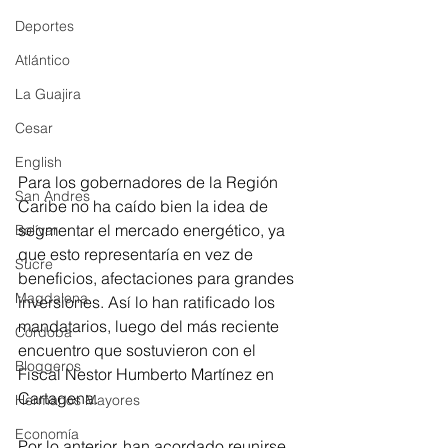
Deportes
Atlántico
La Guajira
Cesar
English
Para los gobernadores de la Región 
San Andres
Caribe no ha caído bien la idea de 
segmentar el mercado energético, ya 
Bolívar
que esto representaría en vez de 
Sucre
beneficios, afectaciones para grandes 
Magdalena
inversiones. Así lo han ratificado los 
mandatarios, luego del más reciente 
Córdoba
encuentro que sostuvieron con el 
Bloggeros
Fiscal Nestor Humberto Martínez en 
Cartagena.
Hermanos Mayores
Economía
Por lo anterior, han acordado reunirse 