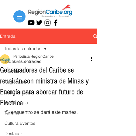
Entrada
Todas las entradas
Periodista RegionCaribe
Todas las entradas
2 min de lectura
Gobernadores del Caribe se
COVID-19
reunirán con ministra de Minas y
Regionales
Energía para abordar futuro de
Cultura Home
Electrica
Barranquilla
El encuentro se dará este martes.
Turismo
Cultura Eventos
Destacar