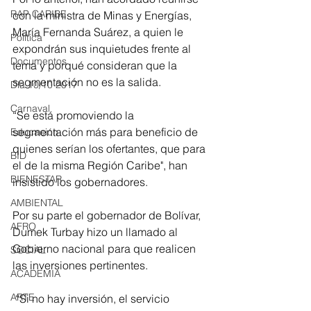
RAP CARIBE
con la ministra de Minas y Energías, 
María Fernanda Suárez, a quien le 
Política
expondrán sus inquietudes frente al 
Documentos
tema y porqué consideran que la 
segmentación no es la salida. 
Día 10/10 2017
Carnaval
“Se está promoviendo la 
segmentación más para beneficio de 
Educación
quienes serían los ofertantes, que para 
BID
el de la misma Región Caribe", han 
BIENESTAR
insistido los gobernadores. 
AMBIENTAL
Por su parte el gobernador de Bolívar, 
AFRO
Dumek Turbay hizo un llamado al 
Gobierno nacional para que realicen 
SOCIAL
las inversiones pertinentes. 
ACADEMIA
ARTE
 “Si no hay inversión, el servicio 