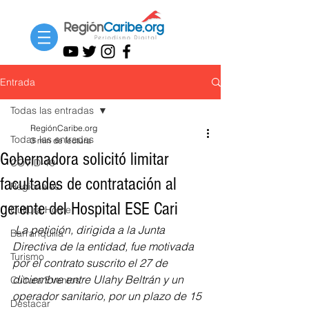
Entrada
Todas las entradas
RegiónCaribe.org
Todas las entradas
3 min de lectura
Gobernadora solicitó limitar
COVID-19
facultades de contratación al
Regionales
gerente del Hospital ESE Cari
Cultura Home
La petición, dirigida a la Junta 
Barranquilla
Directiva de la entidad, fue motivada 
Turismo
por el contrato suscrito el 27 de 
diciembre entre Ulahy Beltrán y un 
Cultura Eventos
operador sanitario, por un plazo de 15 
Destacar