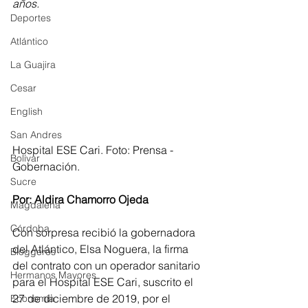
años. 
Deportes
Atlántico
La Guajira
Cesar
English
San Andres
Hospital ESE Cari. Foto: Prensa - 
Bolívar
Gobernación.
Sucre
Por: Aldira Chamorro Ojeda
Magdalena
Córdoba
Con sorpresa recibió la gobernadora 
del Atlántico, Elsa Noguera, la firma 
Bloggeros
del contrato con un operador sanitario 
Hermanos Mayores
para el Hospital ESE Cari, suscrito el 
27 de diciembre de 2019, por el 
Economía