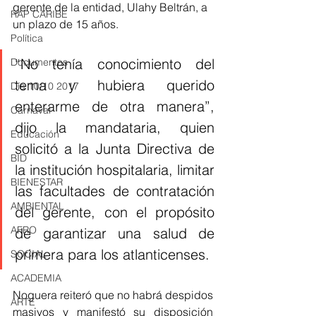
gerente de la entidad, Ulahy Beltrán, a 
RAP CARIBE
un plazo de 15 años.
Política
“No tenía conocimiento del 
Documentos
tema y hubiera querido 
Día 10/10 2017
enterarme de otra manera”, 
Carnaval
dijo la mandataria, quien 
Educación
solicitó a la Junta Directiva de 
BID
la institución hospitalaria, limitar 
BIENESTAR
las facultades de contratación 
AMBIENTAL
del gerente, con el propósito 
AFRO
de garantizar una salud de 
primera para los atlanticenses.
SOCIAL
ACADEMIA
Noguera reiteró que no habrá despidos 
ARTE
masivos y manifestó su disposición 