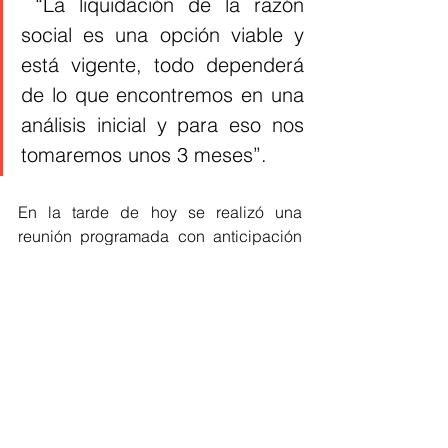
 “La liquidación de la razón 
social es una opción viable y 
está vigente, todo dependerá 
de lo que encontremos en una 
análisis inicial y para eso nos 
tomaremos unos 3 meses”.
En la tarde de hoy se realizó una 
reunión programada con anticipación 
entre la secretaria de Salud del 
Atlántico y los trabajadores del hospital 
con la finalidad de dar a conocer el 
paso a seguir y analizar las 
condiciones laborales de cada 
empleado. 
“Lo primero es que no se preocupen, 