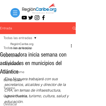
Entrada
Todas las entradas
RegiónCaribe.org
Todas las entradas
1 min de lectura
Gobernadora inicia semana con
COVID-19
actividades en municipios del
Regionales
Atlántico
Cultura Home
Elsa Noguera trabajará con sus 
Barranquilla
secretarios, alcaldes y director de la 
Turismo
CRA, en temas de infraestructura, 
agroindustria, turismo, cultura, salud y 
Cultura Eventos
educación.
Destacar