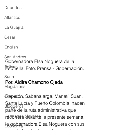
Deportes
Atlántico
La Guajira
Cesar
English
San Andres
Gobernadora Elsa Noguera de la 
Bolívar
Espriella. Foto: Prensa - Gobernación.
Sucre
Por: Aldira Chamorro Ojeda
Magdalena
Repelón, Sabanalarga, Manatí, Suan, 
Córdoba
Santa Lucía y Puerto Colombia, hacen 
Bloggeros
parte de la ruta administrativa que 
Hermanos Mayores
recorrerá durante la presente semana, 
la gobernadora Elsa Noguera con sus 
Economía