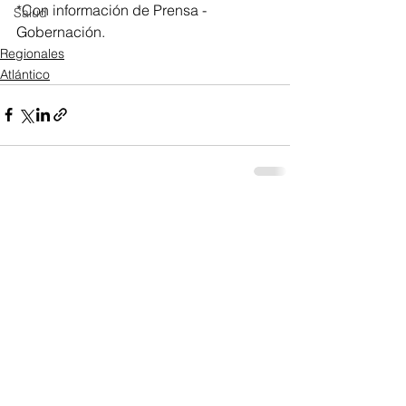
*Con información de Prensa - 
Salud
Gobernación.
Regionales
Atlántico
Ver todo
Entradas recientes