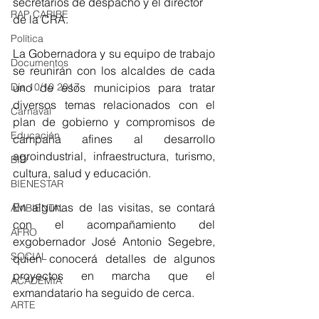
secretarios de despacho y el director 
RAP CARIBE
de la CRA.
Política
La Gobernadora y su equipo de trabajo 
Documentos
se reunirán con los alcaldes de cada 
uno de esos municipios para tratar 
Día 10/10 2017
diversos temas relacionados con el 
Carnaval
plan de gobierno y compromisos de 
Educación
campaña afines al desarrollo 
agroindustrial, infraestructura, turismo, 
BID
cultura, salud y educación.
BIENESTAR
En algunas de las visitas, se contará 
AMBIENTAL
con el acompañamiento del 
AFRO
exgobernador José Antonio Segebre, 
SOCIAL
quien conocerá detalles de algunos 
proyectos en marcha que el 
ACADEMIA
exmandatario ha seguido de cerca.
ARTE