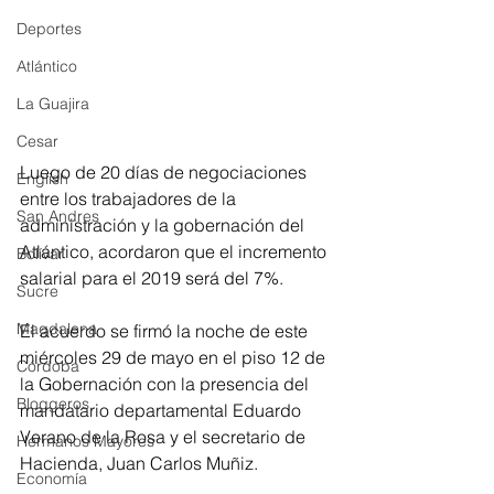
Deportes
Atlántico
La Guajira
Cesar
Luego de 20 días de negociaciones 
English
entre los trabajadores de la 
San Andres
administración y la gobernación del 
Atlántico, acordaron que el incremento 
Bolívar
salarial para el 2019 será del 7%.
Sucre
Magdalena
El acuerdo se firmó la noche de este 
miércoles 29 de mayo en el piso 12 de 
Córdoba
la Gobernación con la presencia del 
Bloggeros
mandatario departamental Eduardo 
Verano de la Rosa y el secretario de 
Hermanos Mayores
Hacienda, Juan Carlos Muñiz.
Economía