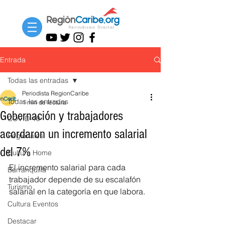
Entrada
Todas las entradas
Periodista RegionCaribe
Todas las entradas
1 min de lectura
Gobernación y trabajadores
COVID-19
acordaron un incremento salarial
Regionales
del 7%
Cultura Home
El incremento salarial para cada 
Barranquilla
trabajador depende de su escalafón 
Turismo
salarial en la categoría en que labora.
Cultura Eventos
Destacar