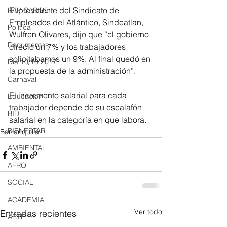
El presidente del Sindicato de 
RAP CARIBE
Empleados del Atlántico, Sindeatlan, 
Política
Wulfren Olivares, dijo que “el gobierno 
Documentos
ofreció un 7% y los trabajadores 
solicitabamos un 9%. Al final quedó en 
Día 10/10 2017
la propuesta de la administración”.
Carnaval
El incremento salarial para cada 
Educación
trabajador depende de su escalafón 
BID
salarial en la categoría en que labora.
BIENESTAR
Barranquilla
AMBIENTAL
AFRO
SOCIAL
ACADEMIA
Ver todo
Entradas recientes
ARTE