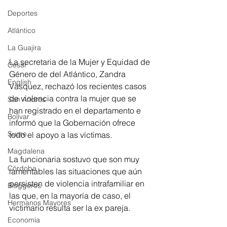
Deportes
Atlántico
La Guajira
La secretaria de la Mujer y Equidad de 
Cesar
Género de del Atlántico, Zandra 
English
Vásquez, rechazó los recientes casos 
de violencia contra la mujer que se 
San Andres
han registrado en el departamento e 
Bolívar
informó que la Gobernación ofrece 
Sucre
todo el apoyo a las víctimas.
Magdalena
La funcionaria sostuvo que son muy 
Córdoba
lamentables las situaciones que aún 
persisten de violencia intrafamiliar en 
Bloggeros
las que, en la mayoría de caso, el 
Hermanos Mayores
victimario resulta ser la ex pareja.
Economía