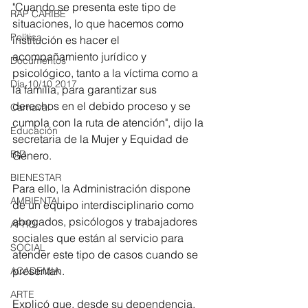
"Cuando se presenta este tipo de 
RAP CARIBE
situaciones, lo que hacemos como 
Política
institución es hacer el 
acompañamiento jurídico y 
Documentos
psicológico, tanto a la víctima como a 
Día 10/10 2017
la familia, para garantizar sus 
derechos en el debido proceso y se 
Carnaval
cumpla con la ruta de atención", dijo la 
Educación
secretaria de la Mujer y Equidad de 
BID
Género.
BIENESTAR
Para ello, la Administración dispone 
AMBIENTAL
de un equipo interdisciplinario como 
abogados, psicólogos y trabajadores 
AFRO
sociales que están al servicio para 
SOCIAL
atender este tipo de casos cuando se 
presentan.
ACADEMIA
ARTE
Explicó que, desde su dependencia, 