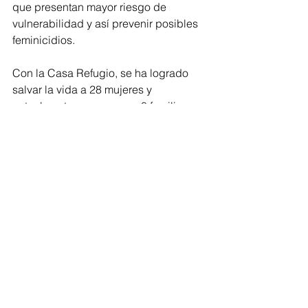
que presentan mayor riesgo de 
vulnerabilidad y así prevenir posibles 
feminicidios.
Con la Casa Refugio, se ha logrado 
salvar la vida a 28 mujeres y 
actualmente permanecen 8 familias 
recibiendo acompañamiento.
En lo que va del año, se han atendido 
64 denuncias en la Secretaría de la 
Mujer y Equidad de Género, la mayoría 
de ellas por violencia física y verbal.
Regionales
Atlántico