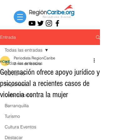
Entrada
Todas las entradas
Periodista RegionCaribe
Todas las entradas
2 min de lectura
Gobernación ofrece apoyo jurídico y
COVID-19
psicosocial a recientes casos de
Regionales
violencia contra la mujer
Cultura Home
Barranquilla
Turismo
Cultura Eventos
Destacar