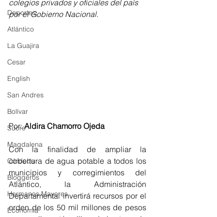
colegios privados y oficiales del país 
Deportes
por el Gobierno Nacional.
Atlántico
La Guajira
Cesar
English
San Andres
Bolívar
Por: 
Aldira Chamorro Ojeda
Sucre
Magdalena
Con la finalidad de ampliar la 
cobertura de agua potable a todos los 
Córdoba
municipios y corregimientos del 
Bloggeros
Atlántico, la Administración 
Hermanos Mayores
Departamental invertirá recursos por el 
orden de los 50 mil millones de pesos 
Economía