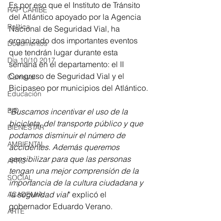
Es por eso que el Instituto de Tránsito 
RAP CARIBE
del Atlántico apoyado por la Agencia 
Política
Nacional de Seguridad Vial, ha 
organizado dos importantes eventos 
Documentos
que tendrán lugar durante esta 
Día 10/10 2017
semana en el departamento: el II 
Congreso de Seguridad Vial y el 
Carnaval
Bicipaseo por municipios del Atlántico.
Educación
BID
"
Buscamos incentivar el uso de la 
bicicleta, del transporte público y que 
BIENESTAR
podamos disminuir el número de 
AMBIENTAL
accidentes. Además queremos 
sensibilizar para que las personas 
AFRO
tengan una mejor comprensión de la 
SOCIAL
importancia de la cultura ciudadana y 
la seguridad vial
" explicó el 
ACADEMIA
gobernador Eduardo Verano.
ARTE