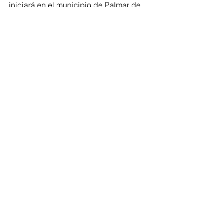
iniciará en el municipio de Palmar de 
Varela, continuará en Santo Tomas y 
finalizará en el malecón de 
Sabanagrande. 
#Tránsito
#Transporte
#Seguridadvial
#Atlántico
#bicicleta
Atlántico
Ver todo
Entradas recientes