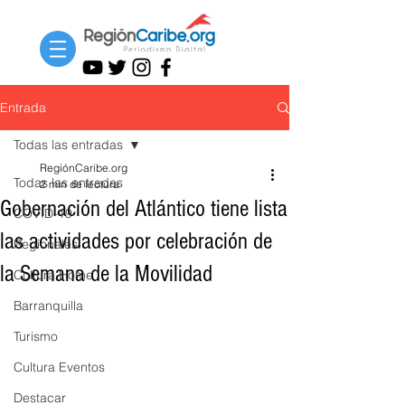
Entrada
Todas las entradas
RegiónCaribe.org
Todas las entradas
2 min de lectura
Gobernación del Atlántico tiene lista
COVID-19
las actividades por celebración de
Regionales
la Semana de la Movilidad
Cultura Home
Barranquilla
Turismo
Cultura Eventos
Destacar