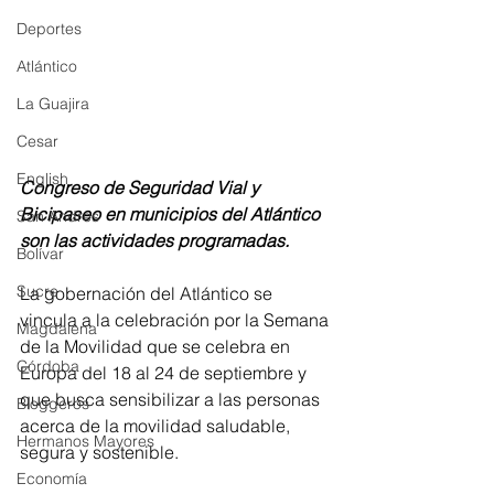
Deportes
Atlántico
La Guajira
Cesar
English
Congreso de Seguridad Vial y 
Bicipaseo en municipios del Atlántico 
San Andres
son las actividades programadas.
Bolívar
Sucre
La gobernación del Atlántico se 
vincula a la celebración por la Semana 
Magdalena
de la Movilidad que se celebra en 
Córdoba
Europa del 18 al 24 de septiembre y 
que busca sensibilizar a las personas 
Bloggeros
acerca de la movilidad saludable, 
Hermanos Mayores
segura y sostenible.
Economía