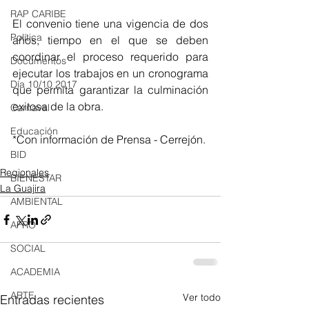
RAP CARIBE
El convenio tiene una vigencia de dos 
Política
años, tiempo en el que se deben 
coordinar el proceso requerido para 
Documentos
ejecutar los trabajos en un cronograma 
Día 10/10 2017
que permita garantizar la culminación 
exitosa de la obra.
Carnaval
Educación
*Con información de Prensa - Cerrejón.
BID
Regionales
BIENESTAR
La Guajira
AMBIENTAL
AFRO
SOCIAL
ACADEMIA
ARTE
Ver todo
Entradas recientes