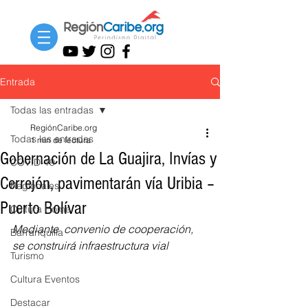
Entrada
Todas las entradas
RegiónCaribe.org
Todas las entradas
1 min de lectura
Gobernación de La Guajira, Invías y
COVID-19
Cerrejón, pavimentarán vía Uribia –
Regionales
Puerto Bolívar
Cultura Home
Mediante  convenio de cooperación, 
Barranquilla
se construirá infraestructura vial 
Turismo
Cultura Eventos
Destacar