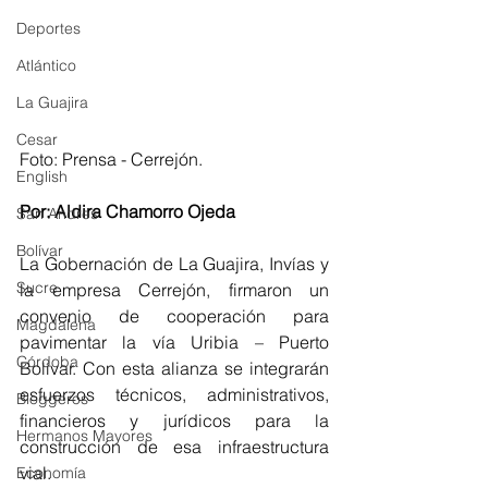
Deportes
Atlántico
La Guajira
Cesar
Foto: Prensa - Cerrejón.
English
Por: Aldira Chamorro Ojeda
San Andres
Bolívar
La Gobernación de La Guajira, Invías y 
Sucre
la empresa Cerrejón, firmaron un 
convenio de cooperación para 
Magdalena
pavimentar la vía Uribia – Puerto 
Córdoba
Bolívar. Con esta alianza se integrarán 
esfuerzos técnicos, administrativos, 
Bloggeros
financieros y jurídicos para la 
Hermanos Mayores
construcción de esa infraestructura 
vial.
Economía