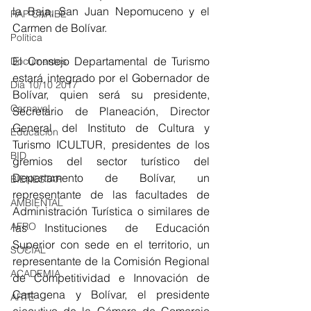
la Baja, San Juan Nepomuceno y el 
RAP CARIBE
Carmen de Bolívar.
Política
El Consejo Departamental de Turismo 
Documentos
estará integrado por el Gobernador de 
Día 10/10 2017
Bolívar, quien será su presidente, 
Carnaval
Secretario de Planeación, Director 
General del Instituto de Cultura y 
Educación
Turismo ICULTUR, presidentes de los 
BID
gremios del sector turístico del 
Departamento de Bolívar, un 
BIENESTAR
representante de las facultades de 
AMBIENTAL
Administración Turística o similares de 
AFRO
las Instituciones de Educación 
Superior con sede en el territorio, un 
SOCIAL
representante de la Comisión Regional 
ACADEMIA
de Competitividad e Innovación de 
Cartagena y Bolívar, el presidente 
ARTE