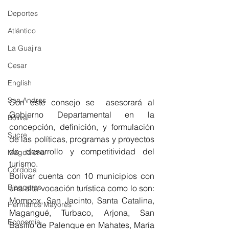
Deportes
Atlántico
La Guajira
Cesar
English
San Andres
Con este consejo se  asesorará al 
Gobierno Departamental en la 
Bolívar
concepción, definición, y formulación 
Sucre
de las políticas, programas y proyectos 
de desarrollo y competitividad del 
Magdalena
turismo.
Córdoba
Bolívar cuenta con 10 municipios con 
Bloggeros
una alta vocación turística como lo son: 
Mompox, San Jacinto, Santa Catalina, 
Hermanos Mayores
Magangué, Turbaco, Arjona, San 
Economía
Basilio de Palenque en Mahates, María 