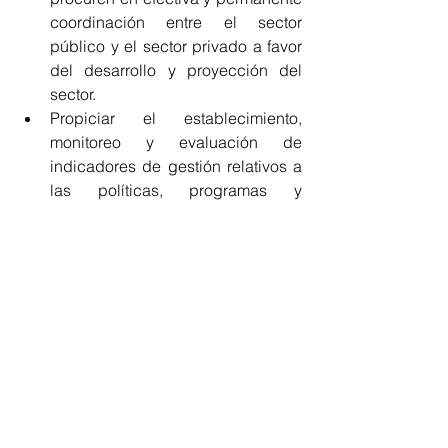
coordinación entre el sector 
público y el sector privado a favor 
del desarrollo y proyección del 
sector.
Propiciar el establecimiento, 
monitoreo y evaluación de 
indicadores de gestión relativos a 
las políticas, programas y 
proyectos del Gobierno respecto 
del turismo.
Recomendar estrategias de 
seguridad turística.
Mompox
San Jacinto
Santa Catalina
Magangué
Turbaco
San Juan Nepomuceno
Arjona
María la Baja
Carmen de Bolívar
San Basilio de Palenque en Mahates
Cultura Home
Bolívar