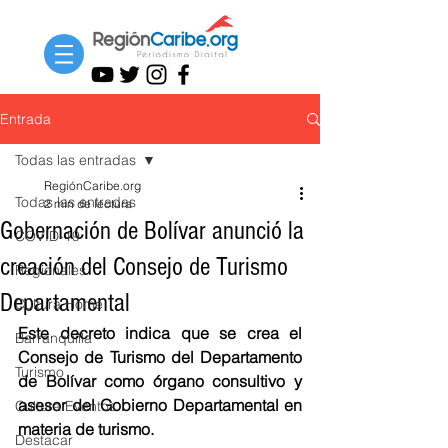
Entrada
Todas las entradas
RegiónCaribe.org
Todas las entradas
2 min de lectura
Gobernación de Bolívar anunció la
COVID-19
creación del Consejo de Turismo
Regionales
Departamental
Cultura Home
Este decreto indica que se crea el 
Barranquilla
Consejo de Turismo del Departamento 
Turismo
de Bolívar como órgano consultivo y 
asesor del Gobierno Departamental en 
Cultura Eventos
materia de turismo. 
Destacar