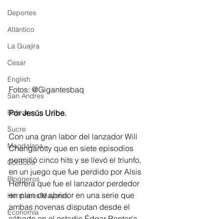
Deportes
Atlántico
La Guajira
Cesar
English
Fotos: @Gigantesbaq
San Andres
Bolívar
Por Jesús Uribe.
Sucre
Con una gran labor del lanzador Will 
Magdalena
Changarotty que en siete episodios 
permitió cinco hits y se llevó el triunfo, 
Córdoba
en un juego que fue perdido por Alsis 
Bloggeros
Herrera que fue el lanzador perdedor 
en plan de abridor en una serie que 
Hermanos Mayores
ambas novenas disputan desde el 
Economía
sábado en el estadio Édgar Rentería.  