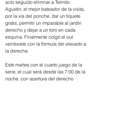
acto seguido eliminar a Telmito 
Agustín, el mejor bateador de la visita, 
por la vía del ponche, dar un tiquete 
gratis, permitir un imparable al jardín 
derecho y dejar a un toro en cada 
esquina. Finalmente colgó el out 
veintisiete con la fórmula del elevado a 
la derecha.
Este martes con el cuarto juego de la 
serie, el cual será desde las 7:00 de la 
noche, con apertura del derecho 
barranquillero Nabil Crismatt, quien 
buscará su primera victoria del 
campeonato. 
Este fue el segundo triunfo de la 
novena barranquillera sobre los Toros 
de Sincelejo en el Édgar Rentería, en 