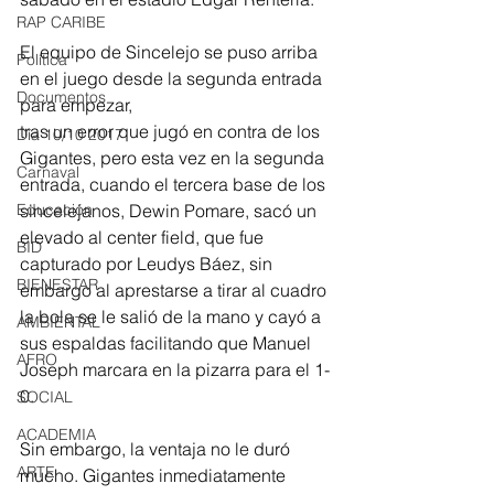
RAP CARIBE
El equipo de Sincelejo se puso arriba 
Política
en el juego desde la segunda entrada 
Documentos
para empezar,
tras un error que jugó en contra de los 
Día 10/10 2017
Gigantes, pero esta vez en la segunda 
Carnaval
entrada, cuando el tercera base de los 
Educación
sincelejanos, Dewin Pomare, sacó un 
elevado al center field, que fue 
BID
capturado por Leudys Báez, sin 
BIENESTAR
embargo al aprestarse a tirar al cuadro 
la bola se le salió de la mano y cayó a 
AMBIENTAL
sus espaldas facilitando que Manuel 
AFRO
Joseph marcara en la pizarra para el 1-
0.
SOCIAL
ACADEMIA
Sin embargo, la ventaja no le duró 
ARTE
mucho. Gigantes inmediatamente 