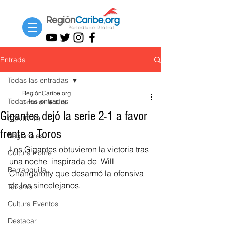
Entrada
Todas las entradas
RegiónCaribe.org
Todas las entradas
3 min de lectura
Gigantes dejó la serie 2-1 a favor
COVID-19
frente a Toros
Regionales
Los Gigantes obtuvieron la victoria tras 
Cultura Home
una noche  inspirada de  Will 
Barranquilla
Changarotty que desarmó la ofensiva 
de los sincelejanos. 
Turismo
Cultura Eventos
Destacar